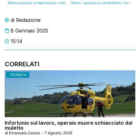
Minacciavano e rapinavano coetanei minorenni. Fermati cinque giovanissimi. VIDEO
“Aiuto i giovani a combattere i loro demoni”: la storia di un operatore del Ceis
di
Redazione
8 Gennaio 2025
15:14
CORRELATI
CRONACA
Infortunio sul lavoro, operaio muore schiacciato dal
muletto
di
Emanuela Zanasi
-
7 Agosto, 2026