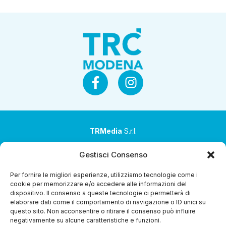
TRMedia
S.r.l.
Società a socio unico
Gestisci Consenso
Società sottoposta ad attività di direzione e
Per fornire le migliori esperienze, utilizziamo tecnologie come i
coordinamento da parte di Coop Alleanza 3.0 Soc. Coop.
cookie per memorizzare e/o accedere alle informazioni del
dispositivo. Il consenso a queste tecnologie ci permetterà di
Sede legale: via Ragazzi del ’99 nr. 51 42124 Reggio Emilia
elaborare dati come il comportamento di navigazione o ID unici su
(RE)
questo sito. Non acconsentire o ritirare il consenso può influire
negativamente su alcune caratteristiche e funzioni.
P.Iva 00651840365