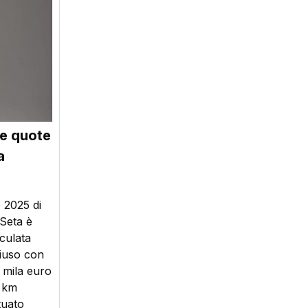
le quote
a
o 2025 di
 Seta è
oculata
hiuso con
0 mila euro
i km
tuato