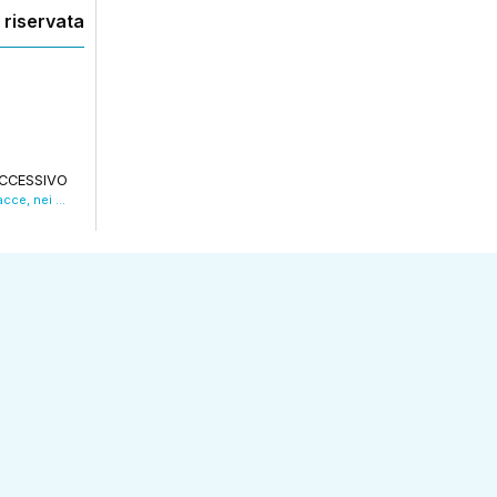
 riservata
CCESSIVO
Tenta di estorcere denaro con pesanti minacce, nei guai un 73enne