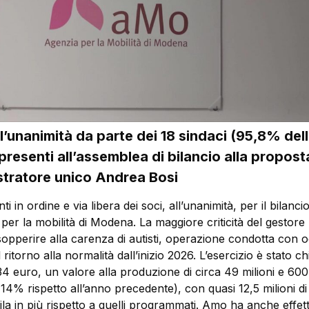
ll’unanimità da parte dei 18 sindaci (95,8% del
presenti all’assemblea di bilancio alla propost
stratore unico Andrea Bosi
i in ordine e via libera dei soci, all’unanimità, per il bilanci
per la mobilità di Modena. La maggiore criticità del gestore
 sopperire alla carenza di autisti, operazione condotta con 
 ritorno alla normalità dall’inizio 2026. L’esercizio è stato c
334 euro, un valore alla produzione di circa 49 milioni e 60
l 14% rispetto all’anno precedente), con quasi 12,5 milioni d
la in più rispetto a quelli programmati. Amo ha anche effet