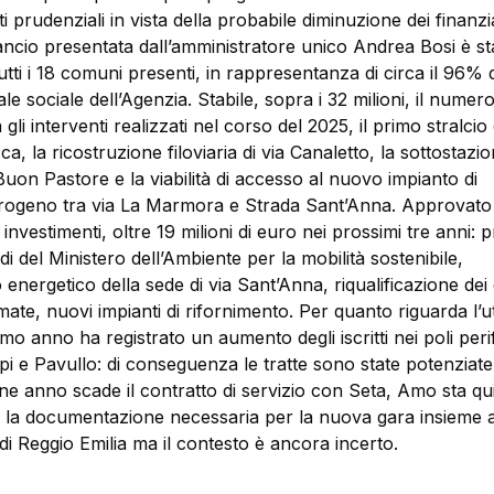
prudenziali in vista della probabile diminuzione dei finanzi
ancio presentata dall’amministratore unico Andrea Bosi è st
tti i 18 comuni presenti, in rappresentanza di circa il 96% 
le sociale dell’Agenzia. Stabile, sopra i 32 milioni, il numero
gli interventi realizzati nel corso del 2025, il primo stralcio 
a, la ricostruzione filoviaria di via Canaletto, la sottostazi
a Buon Pastore e la viabilità di accesso al nuovo impianto di
drogeno tra via La Marmora e Strada Sant’Anna. Approvato 
investimenti, oltre 19 milioni di euro nei prossimi tre anni: p
di del Ministero dell’Ambiente per la mobilità sostenibile,
 energetico della sede di via Sant’Anna, riqualificazione dei 
mate, nuovi impianti di rifornimento. Per quanto riguarda l’
timo anno ha registrato un aumento degli iscritti nei poli perif
i e Pavullo: di conseguenza le tratte sono state potenziate
ine anno scade il contratto di servizio con Seta, Amo sta qu
la documentazione necessaria per la nuova gara insieme a
 di Reggio Emilia ma il contesto è ancora incerto.