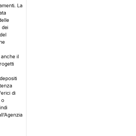
amenti. La
ata
delle
 dei
del
one
anche il
rogetti
depositi
utenza
erici di
 o
indi
ll’Agenzia