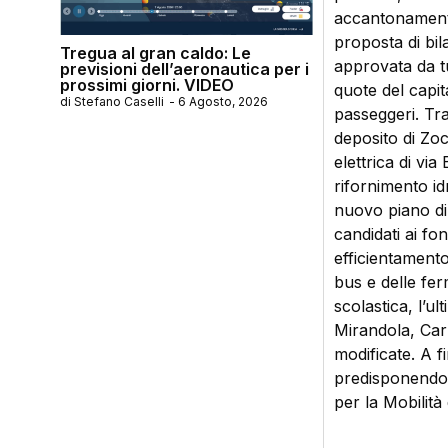
accantonamenti 
proposta di bil
Tregua al gran caldo: Le
approvata da tu
previsioni dell’aeronautica per i
prossimi giorni. VIDEO
quote del capita
di
Stefano Caselli
-
6 Agosto, 2026
passeggeri. Tra 
deposito di Zocc
elettrica di vi
rifornimento i
nuovo piano di 
candidati ai fon
efficientamento
bus e delle fer
scolastica, l’ul
Mirandola, Carp
modificate. A f
predisponendo 
per la Mobilità