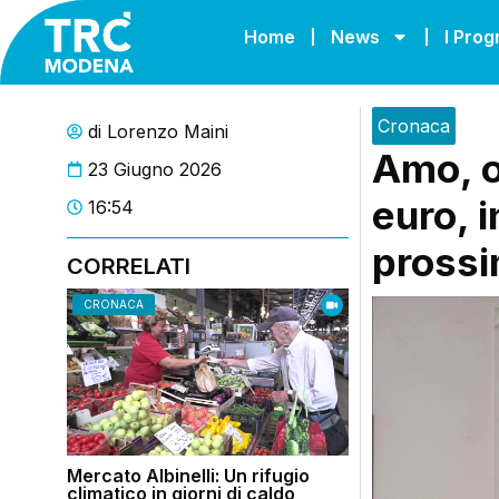
Home
News
I Pro
Cronaca
di
Lorenzo Maini
Amo, ok
23 Giugno 2026
euro, i
16:54
prossi
CORRELATI
CRONACA
Mercato Albinelli: Un rifugio
climatico in giorni di caldo