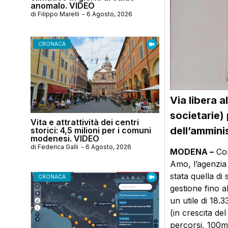
anomalo. VIDEO
di
Filippo Marelli
-
6 Agosto, 2026
CRONACA
Via libera a
societarie) 
Vita e attrattività dei centri
dell’ammini
storici: 4,5 milioni per i comuni
modenesi. VIDEO
di
Federica Galli
-
6 Agosto, 2026
MODENA –
Cont
Amo, l’agenzia 
stata quella di
CRONACA
gestione fino al
un utile di 18.
(in crescita de
percorsi, 100mi