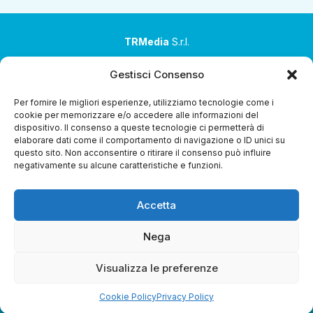
TRMedia
S.r.l.
Società a socio unico
Gestisci Consenso
Società sottoposta ad attività di direzione e
Per fornire le migliori esperienze, utilizziamo tecnologie come i
coordinamento da parte di Coop Alleanza 3.0 Soc. Coop.
cookie per memorizzare e/o accedere alle informazioni del
dispositivo. Il consenso a queste tecnologie ci permetterà di
Sede legale: via Ragazzi del ’99 nr. 51 42124 Reggio Emilia
elaborare dati come il comportamento di navigazione o ID unici su
(RE)
questo sito. Non acconsentire o ritirare il consenso può influire
negativamente su alcune caratteristiche e funzioni.
P.Iva 00651840365
Capitale sociale € 1.040.000 i.v.
Accetta
Home
i Programmi
Diretta Streaming
Guida TV
Chi
Siamo
Contatti
Gerenza
Whistleblowing
Nega
Visualizza le preferenze
Cookie Policy
Privacy Policy
Riproduzione Riservata – Copyright © 2024