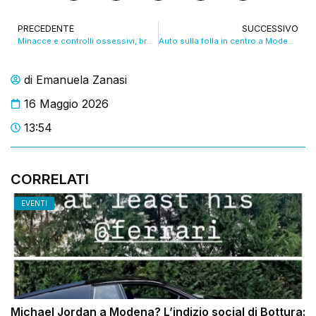
PRECEDENTE
SUCCESSIVO
Minacce e controlli ossessivi, braccialetto ad un 47enne. VIDEO
Auto sulla folla in centro a Modena: 8 feriti di cui 3 sono gravi. Il responsabile fermato da alcuni passanti. VIDEO
di
Emanuela Zanasi
16 Maggio 2026
13:54
CORRELATI
EVENTI
Michael Jordan a Modena? L’indizio social di Bottura: