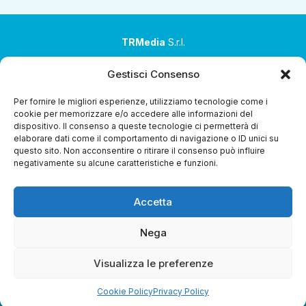
TRMedia
S.r.l.
Società a socio unico
Gestisci Consenso
Società sottoposta ad attività di direzione e
Per fornire le migliori esperienze, utilizziamo tecnologie come i
coordinamento da parte di Coop Alleanza 3.0 Soc. Coop.
cookie per memorizzare e/o accedere alle informazioni del
dispositivo. Il consenso a queste tecnologie ci permetterà di
Sede legale: via Ragazzi del ’99 nr. 51 42124 Reggio Emilia
elaborare dati come il comportamento di navigazione o ID unici su
(RE)
questo sito. Non acconsentire o ritirare il consenso può influire
negativamente su alcune caratteristiche e funzioni.
P.Iva 00651840365
Capitale sociale € 1.040.000 i.v.
Accetta
Home
i Programmi
Diretta Streaming
Guida TV
Chi
Siamo
Contatti
Gerenza
Whistleblowing
Nega
Visualizza le preferenze
Cookie Policy
Privacy Policy
Riproduzione Riservata – Copyright © 2024