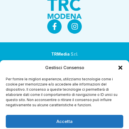
TRMedia
S.r.l.
Società a socio unico
Gestisci Consenso
Società sottoposta ad attività di direzione e
Per fornire le migliori esperienze, utilizziamo tecnologie come i
coordinamento da parte di Coop Alleanza 3.0 Soc. Coop.
cookie per memorizzare e/o accedere alle informazioni del
dispositivo. Il consenso a queste tecnologie ci permetterà di
Sede legale: via Ragazzi del ’99 nr. 51 42124 Reggio Emilia
elaborare dati come il comportamento di navigazione o ID unici su
(RE)
questo sito. Non acconsentire o ritirare il consenso può influire
negativamente su alcune caratteristiche e funzioni.
P.Iva 00651840365
Capitale sociale € 1.040.000 i.v.
Accetta
Home
i Programmi
Diretta Streaming
Guida TV
Chi