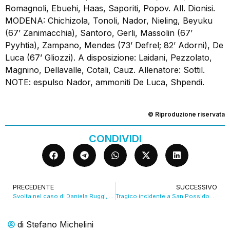
Romagnoli, Ebuehi, Haas, Saporiti, Popov. All. Dionisi.
MODENA: Chichizola, Tonoli, Nador, Nieling, Beyuku
(67’ Zanimacchia), Santoro, Gerli, Massolin (67’
Pyyhtia), Zampano, Mendes (73’ Defrel; 82’ Adorni), De
Luca (67’ Gliozzi). A disposizione: Laidani, Pezzolato,
Magnino, Dellavalle, Cotali, Cauz. Allenatore: Sottil.
NOTE: espulso Nador, ammoniti De Luca, Shpendi.
© Riproduzione riservata
CONDIVIDI
PRECEDENTE
SUCCESSIVO
Svolta nel caso di Daniela Ruggi, suoi i resti ritrovati nella torretta. VIDEO
Tragico incidente a San Possidonio, muore un bimbo di 5 anni
di
Stefano Michelini