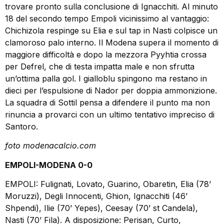
trovare pronto sulla conclusione di Ignacchiti. Al minuto
18 del secondo tempo Empoli vicinissimo al vantaggio:
Chichizola respinge su Elia e sul tap in Nasti colpisce un
clamoroso palo interno. Il Modena supera il momento di
maggiore difficoltà e dopo la mezzora Pyyhtia crossa
per Defrel, che di testa impatta male e non sfrutta
un’ottima palla gol. I gialloblu spingono ma restano in
dieci per l’espulsione di Nador per doppia ammonizione.
La squadra di Sottil pensa a difendere il punto ma non
rinuncia a provarci con un ultimo tentativo impreciso di
Santoro.
foto modenacalcio.com
EMPOLI-MODENA 0-0
EMPOLI: Fulignati, Lovato, Guarino, Obaretin, Elia (78’
Moruzzi), Degli Innocenti, Ghion, Ignacchiti (46’
Shpendi), Ilie (70’ Yepes), Ceesay (70’ st Candela),
Nasti (70’ Fila). A disposizione: Perisan, Curto,