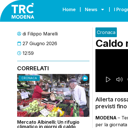
Home
News
I Pro
Cronaca
di
Filippo Marelli
Caldo r
27 Giugno 2026
12:59
CORRELATI
CRONACA
Allerta ros
previsti fin
MODENA
– Te
Mercato Albinelli: Un rifugio
per la giornata
climatico in giorni di caldo