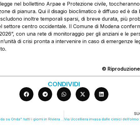
legge nel bollettino Arpae e Protezione civile, toccheranno
zone di pianura. Qui il disagio bioclimatico è diffuso ed è da 
scludono inoltre temporali sparsi, di breve durata, più prob
 del settore centro occidentale. Il Comune di Modena conferm
2026”, con una rete di monitoraggio per gli anziani e le per
 un’unità di crisi pronta a intervenire in caso di emergenze le
to.
© Riproduzione
CONDIVIDI
SU
Torna su Trc “Sonda su Onda”: tutti i giorni in Riviera con Andrea Barbi VIDEO