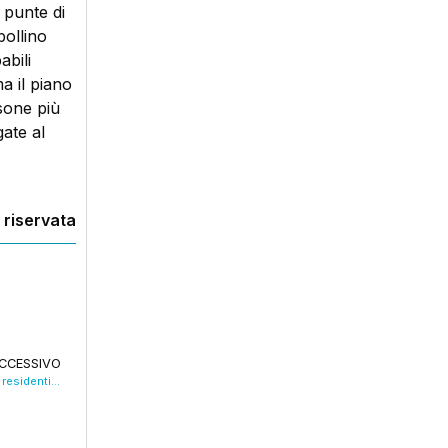
 punte di
bollino
abili
a il piano
sone più
gate al
 riservata
CCESSIVO
Via Uccelliera invasa dalle cimici dell’olmo: residenti esasperati chiedono interventi