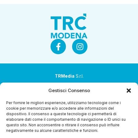
TRMedia
S.r.l.
Società a socio unico
Gestisci Consenso
Società sottoposta ad attività di direzione e
Per fornire le migliori esperienze, utilizziamo tecnologie come i
coordinamento da parte di Coop Alleanza 3.0 Soc. Coop.
cookie per memorizzare e/o accedere alle informazioni del
dispositivo. Il consenso a queste tecnologie ci permetterà di
Sede legale: via Ragazzi del ’99 nr. 51 42124 Reggio Emilia
elaborare dati come il comportamento di navigazione o ID unici su
(RE)
questo sito. Non acconsentire o ritirare il consenso può influire
negativamente su alcune caratteristiche e funzioni.
P.Iva 00651840365