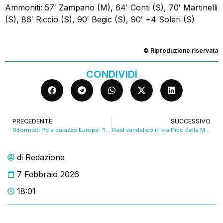
Ammoniti: 57′ Zampano (M), 64′ Conti (S), 70′ Martinelli
(S), 86′ Riccio (S), 90′ Begic (S), 90′ +4 Soleri (S)
© Riproduzione riservata
CONDIVIDI
PRECEDENTE
SUCCESSIVO
Riformisti Pd a palazzo Europa: “Il Governo fa la lotta ai poveri, non alla povertà”. VIDEO
Raid vandalico in via Pico della Mirandola, almeno 12 le auto devastate. VIDEO
di
Redazione
7 Febbraio 2026
18:01