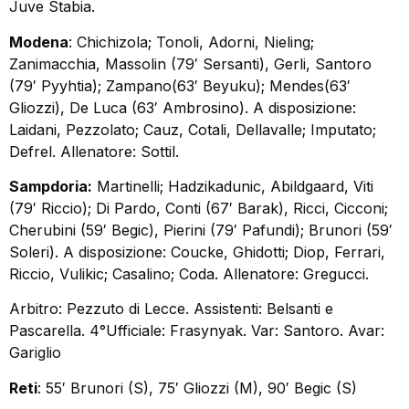
Juve Stabia.
Modena
: Chichizola; Tonoli, Adorni, Nieling;
Zanimacchia, Massolin (79′ Sersanti), Gerli, Santoro
(79′ Pyyhtia); Zampano(63′ Beyuku); Mendes(63′
Gliozzi), De Luca (63′ Ambrosino). A disposizione:
Laidani, Pezzolato; Cauz, Cotali, Dellavalle; Imputato;
Defrel. Allenatore: Sottil.
Sampdoria:
Martinelli; Hadzikadunic, Abildgaard, Viti
(79′ Riccio); Di Pardo, Conti (67′ Barak), Ricci, Cicconi;
Cherubini (59′ Begic), Pierini (79′ Pafundi); Brunori (59′
Soleri). A disposizione: Coucke, Ghidotti; Diop, Ferrari,
Riccio, Vulikic; Casalino; Coda. Allenatore: Gregucci.
Arbitro: Pezzuto di Lecce. Assistenti: Belsanti e
Pascarella. 4°Ufficiale: Frasynyak. Var: Santoro. Avar:
Gariglio
Reti
: 55′ Brunori (S), 75′ Gliozzi (M), 90′ Begic (S)