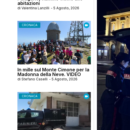
abitazioni
di
Valentina Lanzilli
-
5 Agosto, 2026
CRONACA
In mille sul Monte Cimone per la
Madonna della Neve. VIDEO
di
Stefano Caselli
-
5 Agosto, 2026
CRONACA