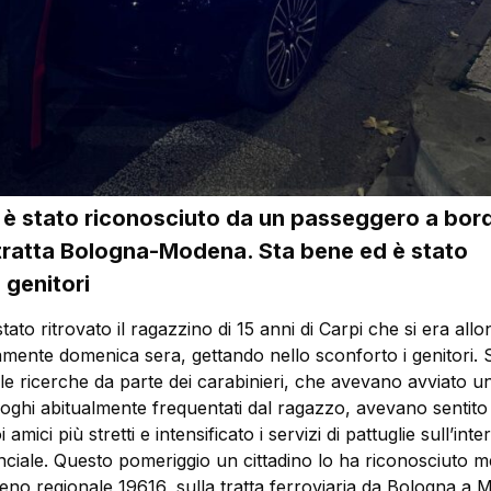
o è stato riconosciuto da un passeggero a bord
 tratta Bologna-Modena. Sta bene ed è stato
i genitori
stato ritrovato il ragazzino di 15 anni di Carpi che si era all
amente domenica sera, gettando nello sconforto i genitori. 
le ricerche da parte dei carabinieri, che avevano avviato un
uoghi abitualmente frequentati dal ragazzo, avevano sentito 
 amici più stretti e intensificato i servizi di pattuglie sull’inte
inciale. Questo pomeriggio un cittadino lo ha riconosciuto 
reno regionale 19616, sulla tratta ferroviaria da Bologna a