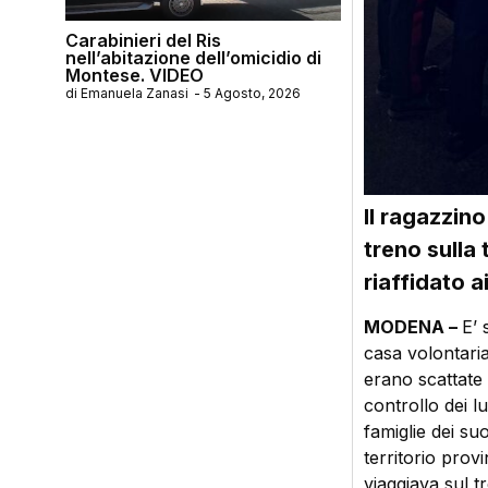
Carabinieri del Ris
nell’abitazione dell’omicidio di
Montese. VIDEO
di
Emanuela Zanasi
-
5 Agosto, 2026
Il ragazzin
treno sulla
riaffidato a
MODENA –
E’ 
casa volontari
erano scattate 
controllo dei l
famiglie dei suoi
territorio prov
viaggiava sul t