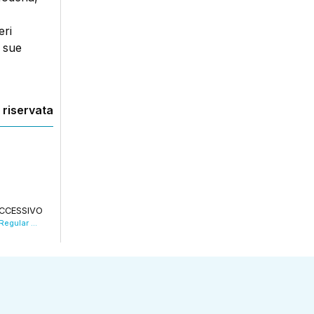
eri
e sue
 riservata
CCESSIVO
Valsa Group super: batte Verona ed è 4° in Regular Season. Nei Play Off sfida a Piacenza