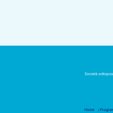
Società sottopos
Home
i Progra