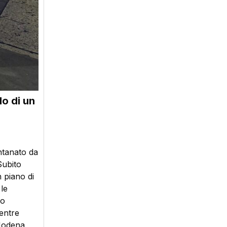
o di un
ontanato da
Subito
 piano di
le
ro
mentre
 Modena,