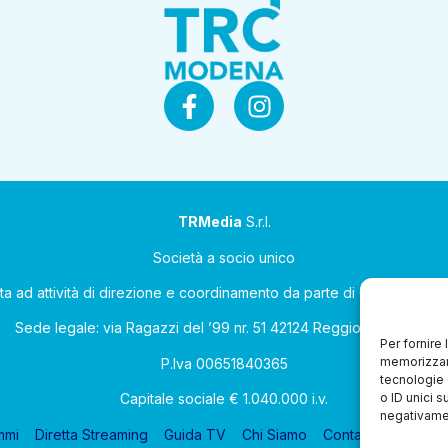
TRMedia
S.r.l.
Società a socio unico
ta ad attività di direzione e coordinamento da parte di Coop Allean
Sede legale: via Ragazzi del ’99 nr. 51 42124 Reggio Emilia (RE)
Per fornire
memorizzare
P.Iva 00651840365
tecnologie 
o ID unici s
Capitale sociale € 1.040.000 i.v.
negativamen
mmi
Diretta Streaming
Guida TV
Chi Siamo
Contatti
Gerenza