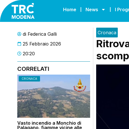
Home
News
I Pro
Cronaca
di
Federica Galli
Ritrova
25 Febbraio 2026
scompa
20:20
CORRELATI
CRONACA
Vasto incendio a Monchio di
Palagano, fiamme vicine alle