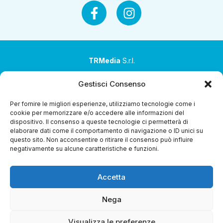
TRMedia
S.r.l.
Società a socio unico
Gestisci Consenso
Società sottoposta ad attività di direzione e
Per fornire le migliori esperienze, utilizziamo tecnologie come i
coordinamento da parte di Coop Alleanza 3.0 Soc. Coop.
cookie per memorizzare e/o accedere alle informazioni del
dispositivo. Il consenso a queste tecnologie ci permetterà di
Sede legale: via Ragazzi del ’99 nr. 51 42124 Reggio Emilia
elaborare dati come il comportamento di navigazione o ID unici su
(RE)
questo sito. Non acconsentire o ritirare il consenso può influire
negativamente su alcune caratteristiche e funzioni.
P.Iva 00651840365
Capitale sociale € 1.040.000 i.v.
Accetta
Home
i Programmi
Diretta Streaming
Guida TV
Chi
Siamo
Contatti
Gerenza
Whistleblowing
Nega
Visualizza le preferenze