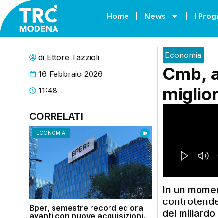
Home
News
I Pro
Economia
di
Ettore Tazzioli
Cmb, a
16 Febbraio 2026
miglior
11:48
CORRELATI
ECONOMIA
In un moment
controtende
Bper, semestre record ed ora
del miliardo
avanti con nuove acquisizioni.