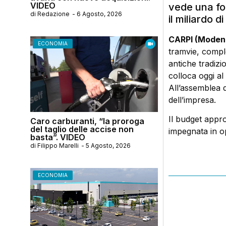
VIDEO
vede una for
di
Redazione
-
6 Agosto, 2026
il miliardo di
CARPI (Moden
ECONOMIA
tramvie, comple
antiche tradizi
colloca oggi al 
All’assemblea de
dell’impresa.
Il budget appro
Caro carburanti, “la proroga
del taglio delle accise non
impegnata in op
basta”. VIDEO
di
Filippo Marelli
-
5 Agosto, 2026
ECONOMIA