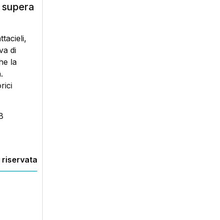
e supera
tacieli,
va di
he la
.
rici
B
 riservata