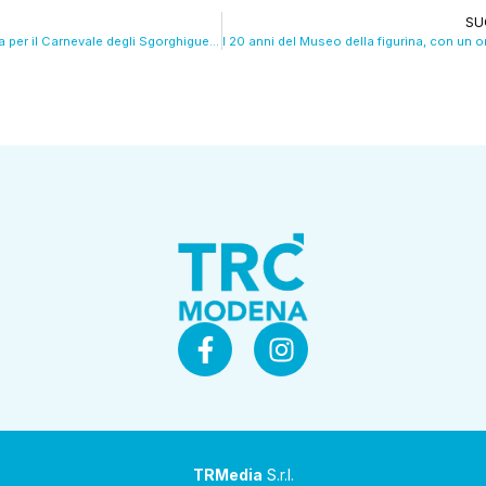
SU
Maschere e sfilata per il Carnevale degli Sgorghigueli. VIDEO
TRMedia
S.r.l.