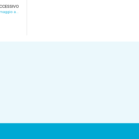
CCESSIVO
I 20 anni del Museo della figurina, con un omaggio a Giuseppe Panini. VIDEO