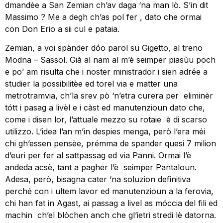
dmandèe a San Zemian ch’av daga ‘na man lò. S’in dit
Massimo ? Me a degh ch’as pol fer , dato che ormai
con Don Erio a sii cul e pataia.
Zemian, a voi spànder dóo parol su Gigetto, al treno
Modna – Sassol. Già al nam al m’è seimper piasùu poch
e po’ am risulta che i noster ministrador i sien adrée a
studier la possibilitèe ed torel via e matter una
metrotramvia, ch’la srev pò ‘n’etra curera per eliminèr
tótt i pasag a livèl e i càst ed manutenzioun dato che,
come i disen lor, l’attuale mezzo su rotaie è di scarso
utilizzo. L’idea l’an m’in despies menga, però l’era méi
chi gh’essen pensèe, prémma de spander quesi 7 milion
d’euri per fer al sattpassag ed via Panni. Ormai l’è
andeda acsè, tant a pagher l’è seimper Pantaloun.
Adesa, però, bisagna cater ‘na soluzion definitiva
perché con i ultem lavor ed manutenzioun a la ferovia,
chi han fat in Agast, ai passag a livel as móccia del fili ed
machin ch’el blòchen anch che gl’ietri stredi lè datorna.