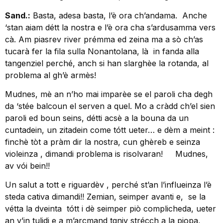
Sand.:
Basta, adesa basta, l’è ora ch’andama. Anche
‘stan aiam détt la nostra e l’è ora cha s’ardusamma vers
cà. Am piasrev river prémma ed zeina ma a sò ch’as
tucarà fer la fila sulla Nonantolana, là in fanda alla
tangenziel perché, anch si han slarghèe la rotanda, al
problema al gh’è armès!
Mudnes, mè an n’ho mai imparèe se el paroli cha degh
da ‘stée balcoun el serven a quel. Mo a cràdd ch’el sien
paroli ed boun seins, détti acsè a la bouna da un
cuntadein, un zitadein come tótt ueter… e dèm a meint :
finchè tòt a pràm dir la nostra, cun ghèreb e seinza
violeinza , dimandi problema is risolvaran! Mudnes,
av vói bein!!
Un salut a tott e riguardèv , perché st’an l’influeinza l’è
steda cativa dimandi!! Zemian, seimper avanti e, se la
vétta la dveinta tótt i dè seimper piò complicheda, ueter
an v’in tulidi e a m’arcmand tgniv strécch a la piopa,