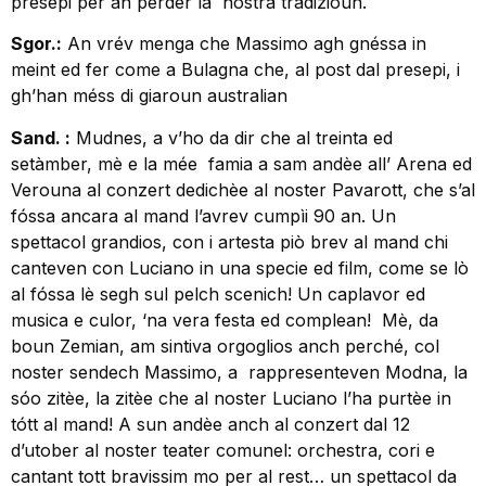
presepi per an perder la nostra tradizioun.
Sgor.:
An vrév menga che Massimo agh gnéssa in
meint ed fer come a Bulagna che, al post dal presepi, i
gh’han méss di giaroun australian
Sand. :
Mudnes, a v’ho da dir che al treinta ed
setàmber, mè e la mée famia a sam andèe all’ Arena ed
Verouna al conzert dedichèe al noster Pavarott, che s’al
fóssa ancara al mand l’avrev cumpìi 90 an. Un
spettacol grandios, con i artesta piò brev al mand chi
canteven con Luciano in una specie ed film, come se lò
al fóssa lè segh sul pelch scenich! Un caplavor ed
musica e culor, ‘na vera festa ed complean! Mè, da
boun Zemian, am sintiva orgoglios anch perché, col
noster sendech Massimo, a rappresenteven Modna, la
sóo zitèe, la zitèe che al noster Luciano l’ha purtèe in
tótt al mand! A sun andèe anch al conzert dal 12
d’utober al noster teater comunel: orchestra, cori e
cantant tott bravissim mo per al rest… un spettacol da