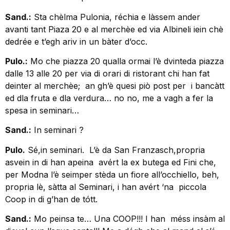
Sand.:
Sta chèlma Pulonia, réchia e làssem ander
avanti tant Piaza 20 e al merchèe ed via Albineli iein chè
dedrée e t’egh ariv in un bàter d’occ.
Pulo.:
Mo che piazza 20 qualla ormai l’è dvinteda piazza
dalle 13 alle 20 per via di orari di ristorant chi han fat
deinter al merchèe; an gh’è quesi piò post per i bancàtt
ed dla fruta e dla verdura… no no, me a vagh a fer la
spesa in seminari…
Sand.:
In seminari ?
Pulo.
Sé,in seminari. L’è da San Franzasch,propria
asvein in di han apeina avért la ex butega ed Fini che,
per Modna l’è seimper stèda un fiore all’occhiello, beh,
propria lè, sàtta al Seminari, i han avért ‘na piccola
Coop in di g’han de tótt.
Sand.:
Mo peinsa te… Una COOP!!! I han méss insàm al