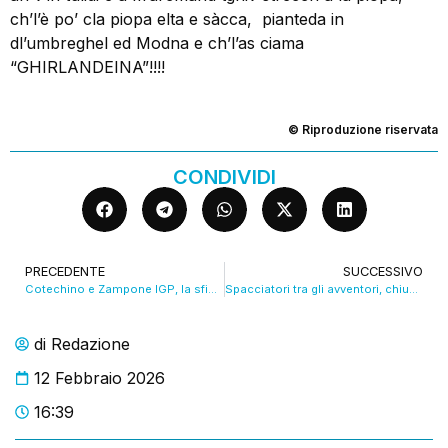
ch’l’è po’ cla piopa elta e sàcca, pianteda in
dl’umbreghel ed Modna e ch’l’as ciama
“GHIRLANDEINA”!!!!
© Riproduzione riservata
CONDIVIDI
PRECEDENTE
SUCCESSIVO
Cotechino e Zampone IGP, la sfida è destagionalizzare. VIDEO
Spacciatori tra gli avventori, chiuso per 10 giorni un bar in zona Crocetta
di
Redazione
12 Febbraio 2026
16:39