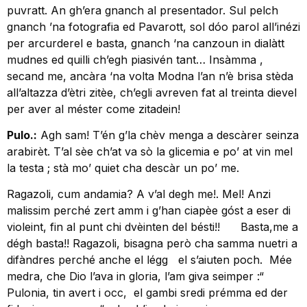
puvratt. An gh’era gnanch al presentador. Sul pelch
gnanch ’na fotografia ed Pavarott, sol dóo parol all’inézi
per arcurderel e basta, gnanch ‘na canzoun in dialàtt
mudnes ed quilli ch’egh piasivén tant… Insàmma ,
secand me, ancàra ‘na volta Modna l’an n’è brisa stèda
all’altazza d’ètri zitèe, ch’egli avreven fat al treinta dievel
per aver al méster come zitadein!
Pulo.:
Agh sam! T’én g’la chèv menga a descàrer seinza
arabirèt. T’al sèe ch’at va sò la glicemia e po’ at vin mel
la testa ; stà mo’ quiet cha descàr un po’ me.
Ragazoli, cum andamia? A v’al degh me!. Mel! Anzi
malissim perché zert amm i g’han ciapèe góst a eser di
violeint, fin al punt chi dvèinten del bésti!! Basta,me a
dégh basta!! Ragazoli, bisagna però cha samma nuetri a
difàndres perché anche el légg el s’aiuten poch. Mée
medra, che Dio l’ava in gloria, l’am giva seimper :“
Pulonia, tin avert i occ, el gambi sredi prémma ed der