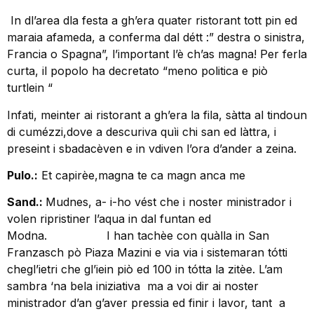
In dl’area dla festa a gh’era quater ristorant tott pin ed
maraia afameda, a conferma dal détt :” destra o sinistra,
Francia o Spagna”, l’important l’è ch’as magna! Per ferla
curta, il popolo ha decretato “meno politica e piò
turtlein “
Infati, meinter ai ristorant a gh’era la fila, sàtta al tindoun
di cumézzi,dove a descuriva quìi chi san ed làttra, i
preseint i sbadacèven e in vdiven l’ora d’ander a zeina.
Pulo.:
Et capirèe,magna te ca magn anca me
Sand.:
Mudnes, a- i-ho vést che i noster ministrador i
volen ripristiner l’aqua in dal funtan ed
Modna. I han tachèe con quàlla in San
Franzasch pò Piaza Mazini e via via i sistemaran tótti
chegl’ietri che gl’iein piò ed 100 in tótta la zitèe. L’am
sambra ‘na bela iniziativa ma a voi dir ai noster
ministrador d’an g’aver pressia ed finir i lavor, tant a