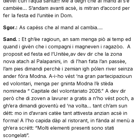
dievel cun l’aqua santa!!! Me a dégh che al mand al s’é
cambièe… S’andam avanti acsè, is mitran d’accord per
fer la festa ed l’unitèe in Dom.
Sgor.:
As capéss che al mand al cambia….
Sand. :
Et gh’èe ragioun, an sam menga piò ai temp ed
quand i givèn che i compagni i magneven i ragazòo. A
proposit ed festa ed l’Unitèe,av dev dir che la zona
nova atach al Palapanini, in di l’han fata l’an passèe,
l’am pies dimandi perchè i zemian igh pólen river seinza
ander fóra Modna. A-i-ho vést ‘na gran partecipazioun
ed volontari, menga per gninta Modna l’è stèda
nomineda “ Capitale del volontariato 2026.” A dev dir
però che di zoven a lavurer a gratis a n’ho vést poch, a
gh’era dimandi gioventù ed ‘na volta… tant ch’am sun
détt: mo in d’avrani catèe tant attivesta anzian acsè in
forma! A l’ho capida dàp al ristorant, in fànda al menù a
gh’era scrétt: “Molti elementi presenti sono stati
scongelati”.