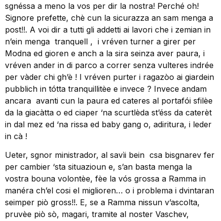
sgnéssa a meno la vos per dir la nostra! Perché oh!
Signore prefette, chè cun la sicurazza an sam menga a
post!!. A voi dir a tutti gli addetti ai lavori che i zemian in
n’ein menga tranquell , i vréven turner a girer per
Modna ed gioren e anch a la sira seinza aver paura, i
vréven ander in di parco a correr senza vulteres indrée
per vàder chi gh’è ! I vréven purter i ragazòo ai giardein
pubblich in tótta tranquillitèe e invece ? Invece andam
ancara avanti cun la paura ed cateres al portafói sfilèe
da la giacàtta o ed ciaper ‘na scurtlèda st’éss da caterèt
in dal mez ed ‘na rissa ed baby gang o, adiritura, i leder
in cà !
Ueter, sgnor ministrador, al savìi bein csa bisgnarev fer
per cambier ‘sta situazioun e, s’an basta menga la
vostra bouna volontèe, fèe la vós grossa a Ramma in
manéra ch’el cosi el miglioren… o i problema i dvintaran
seimper piò gross!!. E, se a Ramma nissun v’ascolta,
pruvèe piò sò, magari, tramite al noster Vaschev,