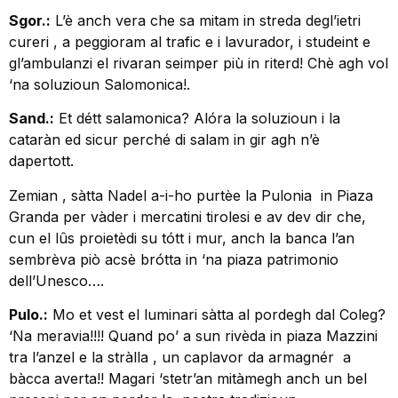
Sgor.:
L’è anch vera che sa mitam in streda degl’ietri
cureri , a peggioram al trafic e i lavurador, i studeint e
gl’ambulanzi el rivaran seimper più in riterd! Chè agh vol
‘na soluzioun Salomonica!.
Sand.:
Et détt salamonica? Alóra la soluzioun i la
cataràn ed sicur perché di salam in gir agh n’è
dapertott.
Zemian , sàtta Nadel a-i-ho purtèe la Pulonia in Piaza
Granda per vàder i mercatini tirolesi e av dev dir che,
cun el lûs proietèdi su tótt i mur, anch la banca l’an
sembrèva piò acsè brótta in ‘na piaza patrimonio
dell’Unesco….
Pulo.:
Mo et vest el luminari sàtta al pordegh dal Coleg?
‘Na meravia!!!! Quand po’ a sun rivèda in piaza Mazzini
tra l’anzel e la stràlla , un caplavor da armagnér a
bàcca averta!! Magari ‘stetr’an mitàmegh anch un bel