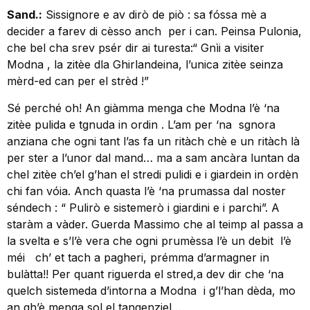
Sand.:
Sissignore e av dirò de piò : sa fóssa mè a
decider a farev di cèsso anch per i can. Peinsa Pulonia,
che bel cha srev psér dir ai turesta:“ Gnìi a visiter
Modna , la zitèe dla Ghirlandeina, l’unica zitèe seinza
mèrd-ed can per el strèd !”
Sé perché oh! An giàmma menga che Modna l’è ‘na
zitèe pulida e tgnuda in ordin . L’am per ‘na sgnora
anziana che ogni tant l’as fa un ritàch chè e un ritàch là
per ster a l’unor dal mand… ma a sam ancàra luntan da
chel zitèe ch’el g’han el stredi pulidi e i giardein in ordèn
chi fan vóia. Anch quasta l’è ‘na prumassa dal noster
séndech : “ Pulirò e sistemerò i giardini e i parchi”. A
staràm a vàder. Guerda Massimo che al teimp al passa a
la svelta e s’l’è vera che ogni prumèssa l’è un debit l’è
méi ch’ et tach a pagheri, prémma d’armagner in
bulàtta!! Per quant riguerda el stred,a dev dir che ‘na
quelch sistemeda d’intorna a Modna i g’l’han dèda, mo
an gh’è menga sol el tangenziel…