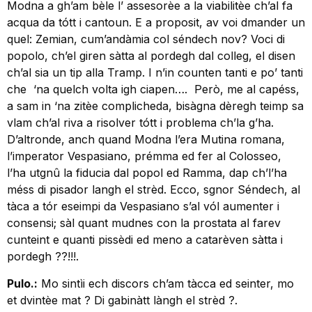
Modna a gh’am bèle l’ assesorèe a la viabilitèe ch’al fa
acqua da tótt i cantoun. E a proposit, av voi dmander un
quel: Zemian, cum’andàmia col séndech nov? Voci di
popolo, ch’el giren sàtta al pordegh dal colleg, el disen
ch’al sia un tip alla Tramp. I n’in counten tanti e po’ tanti
che ‘na quelch volta igh ciapen…. Però, me al capéss,
a sam in ‘na zitèe complicheda, bisàgna dèregh teimp sa
vlam ch’al riva a risolver tótt i problema ch’la g’ha.
D’altronde, anch quand Modna l’era Mutina romana,
l’imperator Vespasiano, prémma ed fer al Colosseo,
l’ha utgnû la fiducia dal popol ed Ramma, dap ch’l’ha
méss di pisador langh el strèd. Ecco, sgnor Séndech, al
tàca a tór eseimpi da Vespasiano s’al vól aumenter i
consensi; sàl quant mudnes con la prostata al farev
cunteint e quanti pissèdi ed meno a catarèven sàtta i
pordegh ??!!!.
Pulo.:
Mo sintìi ech discors ch’am tàcca ed seinter, mo
et dvintèe mat ? Di gabinàtt làngh el strèd ?.