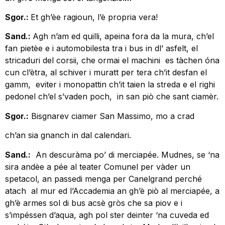
Sgor.:
Et gh’èe ragioun, l’è propria vera!
Sand.:
Agh n’am ed quilli, apeina fora da la mura, ch’el
fan pietèe e i automobilesta tra i bus in dl’ asfelt, el
stricaduri del corsii, che ormai el machini es tàchen óna
cun cl’ètra, al schiver i muratt per tera ch’it desfan el
gamm, eviter i monopattin ch’it taien la streda e el righi
pedonel ch’el s’vaden poch, in san piò che sant ciamèr.
Sgor.:
Bisgnarev ciamer San Massimo, mo a crad
ch’an sia gnanch in dal calendari.
Sand.:
An descuràma po’ di merciapée. Mudnes, se ‘na
sira andèe a pée al teater Comunel per vàder un
spetacol, an passedi menga per Canelgrand perché
atach al mur ed l’Accademia an gh’è piò al merciapée, a
gh’è armes sol di bus acsè gròs che sa piov e i
s’impéssen d’aqua, agh pol ster deinter ‘na cuveda ed