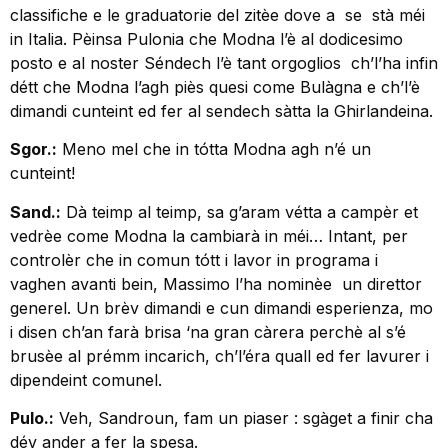
classifiche e le graduatorie del zitèe dove a se stà méi
in Italia. Pèinsa Pulonia che Modna l’è al dodicesimo
posto e al noster Séndech l’è tant orgoglios ch’l’ha infin
détt che Modna l’agh piès quesi come Bulàgna e ch’l’è
dimandi cunteint ed fer al sendech sàtta la Ghirlandeina.
Sgor.:
Meno mel che in tótta Modna agh n’é un
cunteint!
Sand.:
Dà teimp al teimp, sa g’aram vétta a campèr et
vedrèe come Modna la cambiarà in méi… Intant, per
controlèr che in comun tótt i lavor in programa i
vaghen avanti bein, Massimo l’ha nominèe un direttor
generel. Un brèv dimandi e cun dimandi esperienza, mo
i disen ch’an farà brisa ‘na gran càrera perchè al s’é
brusèe al prémm incarich, ch’l’éra quall ed fer lavurer i
dipendeint comunel.
Pulo.:
Veh, Sandroun, fam un piaser : sgàget a finir cha
dév ander a fer la spesa.