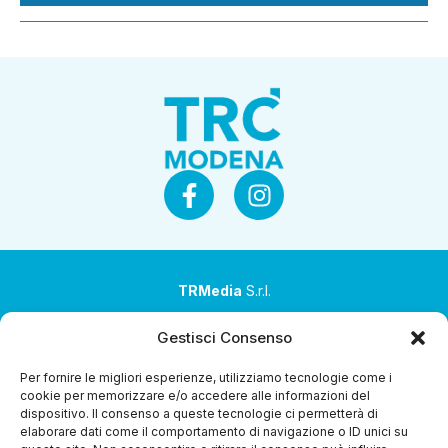
TRMedia
S.r.l.
Società a socio unico
Gestisci Consenso
Società sottoposta ad attività di direzione e
Per fornire le migliori esperienze, utilizziamo tecnologie come i
coordinamento da parte di Coop Alleanza 3.0 Soc. Coop.
cookie per memorizzare e/o accedere alle informazioni del
dispositivo. Il consenso a queste tecnologie ci permetterà di
Sede legale: via Ragazzi del ’99 nr. 51 42124 Reggio Emilia
elaborare dati come il comportamento di navigazione o ID unici su
(RE)