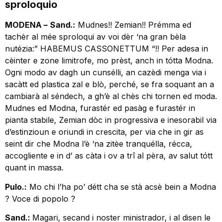
sproloquio
MODENA –
Sand.:
Mudnes!! Zemian!! Prémma ed
tachèr al mée sproloqui av voi dèr ‘na gran bèla
nutézia:” HABEMUS CASSONETTUM “!! Per adesa in
cèinter e zone limitrofe, mo prèst, anch in tótta Modna.
Ogni modo av dagh un cunsélli, an cazèdi menga via i
sacàtt ed plastica zal e blò, perché, se fra soquant an a
cambiarà al séndech, a gh’è al chès chi tornen ed moda.
Mudnes ed Modna, furastér ed pasàg e furastér in
pianta stabile, Zemian dòc in progressiva e inesorabil via
d’estinzioun e oriundi in crescita, per via che in gir as
seint dir che Modna l’è ‘na zitèe tranquélla, récca,
accogliente e in d’ as càta i ov a trî al pèra, av salut tótt
quant in massa.
Pulo.:
Mo chi l’ha po’ détt cha se stà acsè bein a Modna
? Voce di popolo ?
Sand.:
Magari, secand i noster ministrador, i al disen le