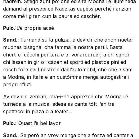
nadrèin. St’egh zunt po’ che ed sira Modna l’è illumineda
damand al presepi ed Nadel,as capéss perché i anzian
come mè i giren cun la paura ed caschèr.
Pulo.
:L’è propria acsè
Sand.:
Turnand su la pulizia, a dev dir che anch nueter
mudnes bisàgna cha famma la nostra pèrt!!. Basta
chèrti e cécchi per tera e a vói arcurder, a chi sgnor
chi làssen in gir o i càzen el sporti ed plastica pini ed
rosch fora dai finestrein dagl’automobil, che chè a sam
a Modna, in Italia e an custómma menga autogestire i
propri rifiuti.
Av dev dir, zemian, cha-i-ho apprezèe che Modna l’è
turneda a la musica, adesa as canta tótt l’an tra
spettacol in piaza o a teater…
Pulo.:
Quast l’è bel lavor
Sand.:
Se però an vrev menga che a forza ed canter a