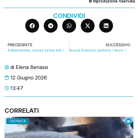
© Riproduzione riservata
CONDIVIDI
PRECEDENTE
SUCCESSIVO
Kabaivanska, classe senza età: in mostra i suoi abiti di scena. VIDEO
Nuova Estense, partono i lavori: resterà chiusa per tutto luglio. VIDEO
di
Elena Benassi
12 Giugno 2026
13:47
CORRELATI
CRONACA