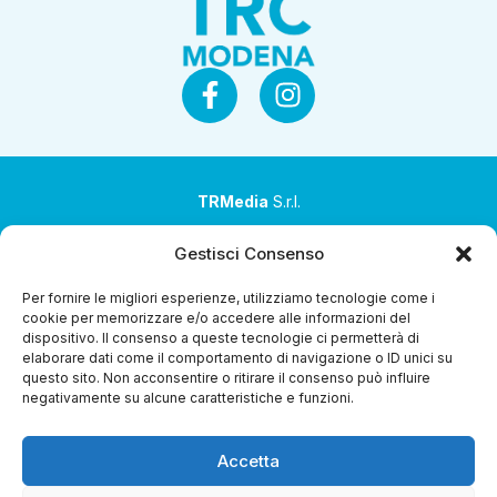
TRMedia
S.r.l.
Società a socio unico
Gestisci Consenso
Società sottoposta ad attività di direzione e
Per fornire le migliori esperienze, utilizziamo tecnologie come i
coordinamento da parte di Coop Alleanza 3.0 Soc. Coop.
cookie per memorizzare e/o accedere alle informazioni del
dispositivo. Il consenso a queste tecnologie ci permetterà di
Sede legale: via Ragazzi del ’99 nr. 51 42124 Reggio Emilia
elaborare dati come il comportamento di navigazione o ID unici su
(RE)
questo sito. Non acconsentire o ritirare il consenso può influire
negativamente su alcune caratteristiche e funzioni.
P.Iva 00651840365
Capitale sociale € 1.040.000 i.v.
Accetta
Home
i Programmi
Diretta Streaming
Guida TV
Chi