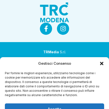
TRMedia
S.r.l.
Società a socio unico
Gestisci Consenso
Società sottoposta ad attività di direzione e
Per fornire le migliori esperienze, utilizziamo tecnologie come i
coordinamento da parte di Coop Alleanza 3.0 Soc. Coop.
cookie per memorizzare e/o accedere alle informazioni del
dispositivo. Il consenso a queste tecnologie ci permetterà di
Sede legale: via Ragazzi del ’99 nr. 51 42124 Reggio Emilia
elaborare dati come il comportamento di navigazione o ID unici su
(RE)
questo sito. Non acconsentire o ritirare il consenso può influire
negativamente su alcune caratteristiche e funzioni.
P.Iva 00651840365
Capitale sociale € 1.040.000 i.v.
Accetta