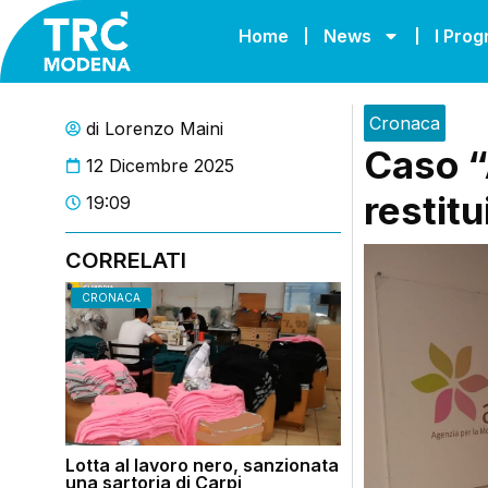
Home
News
I Pro
Cronaca
di
Lorenzo Maini
Caso “
12 Dicembre 2025
restitu
19:09
CORRELATI
CRONACA
Lotta al lavoro nero, sanzionata
una sartoria di Carpi