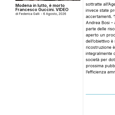
sottratte all’A
Modena in lutto, è morto
Francesco Guccini. VIDEO
invece state pr
di
Federica Galli
-
6 Agosto, 2026
accertamenti. 
Andrea Bosi – a
parte delle riso
aperto un proc
dell’obiettivo 
ricostruzione 
integralmente q
società per dota
prossima pubbli
l’efficienza amm