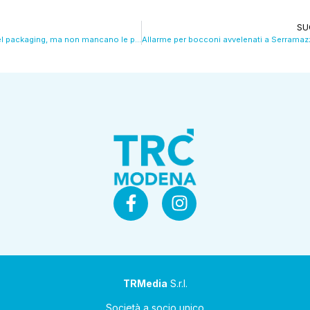
SU
Tiene il settore del packaging, ma non mancano le preoccupazioni. VIDEO
TRMedia
S.r.l.
Società a socio unico