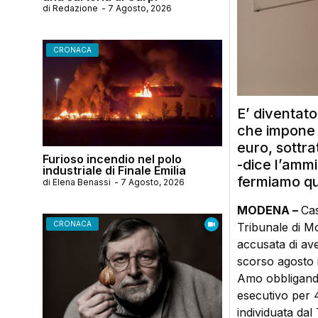
di
Redazione
-
7 Agosto, 2026
CRONACA
E’ diventat
che impone a
euro, sottra
Furioso incendio nel polo
-dice l’ammi
industriale di Finale Emilia
fermiamo qu
di
Elena Benassi
-
7 Agosto, 2026
MODENA –
Cas
CRONACA
Tribunale di Mo
accusata di ave
scorso agosto il
Amo obbligando 
esecutivo per 4
individuata dal