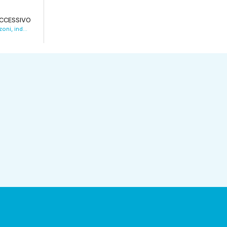
CCESSIVO
Allarme per bocconi avvelenati a Serramazzoni, indagini dei Carabinieri