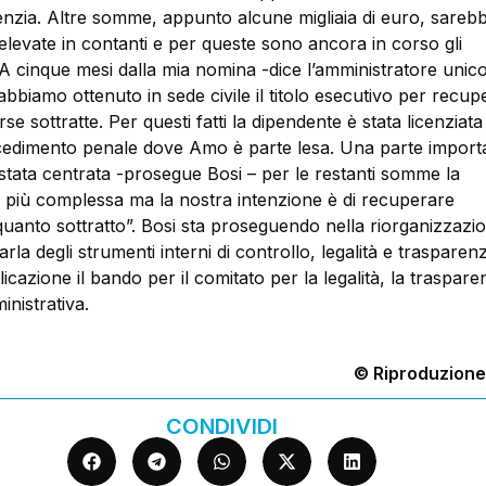
genzia. Altre somme, appunto alcune migliaia di euro, sareb
elevate in contanti e per queste sono ancora in corso gli
“A cinque mesi dalla mia nomina -dice l’amministratore unic
bbiamo ottenuto in sede civile il titolo esecutivo per recu
rse sottratte. Per questi fatti la dipendente è stata licenziata
edimento penale dove Amo è parte lesa. Una parte import
è stata centrata -prosegue Bosi – per le restanti somme la
è più complessa ma la nostra intenzione è di recuperare
uanto sottratto”. Bosi sta proseguendo nella riorganizzazio
rla degli strumenti interni di controllo, legalità e trasparenz
cazione il bando per il comitato per la legalità, la traspare
inistrativa.
© Riproduzione
CONDIVIDI