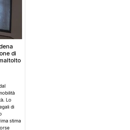
odena
one di
maltolto
dal
obilità
tà. Lo
gali di
o
rima stima
sorse