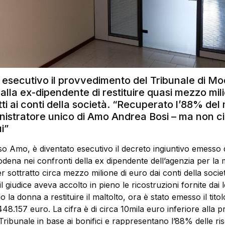
o esecutivo il provvedimento del Tribunale di M
lla ex-dipendente di restituire quasi mezzo mili
tti ai conti della società. “Recuperato l’88% del 
nistratore unico di Amo Andrea Bosi – ma non ci
i”
o Amo, è diventato esecutivo il decreto ingiuntivo emesso 
dena nei confronti della ex dipendente dell’agenzia per la m
r sottratto circa mezzo milione di euro dai conti della socie
 giudice aveva accolto in pieno le ricostruzioni fornite dai le
la donna a restituire il maltolto, ora è stato emesso il titol
48.157 euro. La cifra è di circa 10mila euro inferiore alla p
 Tribunale in base ai bonifici e rappresentano l’88% delle ri