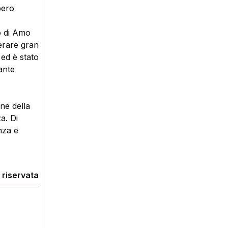
bero
o di Amo
perare gran
 ed è stato
ante
ne della
a. Di
nza e
 riservata