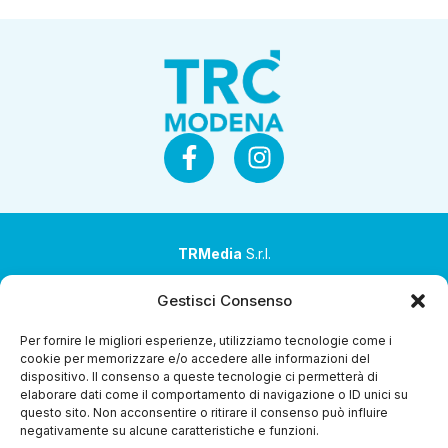
TRMedia
S.r.l.
Società a socio unico
Gestisci Consenso
Società sottoposta ad attività di direzione e
Per fornire le migliori esperienze, utilizziamo tecnologie come i
coordinamento da parte di Coop Alleanza 3.0 Soc. Coop.
cookie per memorizzare e/o accedere alle informazioni del
dispositivo. Il consenso a queste tecnologie ci permetterà di
Sede legale: via Ragazzi del ’99 nr. 51 42124 Reggio Emilia
elaborare dati come il comportamento di navigazione o ID unici su
(RE)
questo sito. Non acconsentire o ritirare il consenso può influire
negativamente su alcune caratteristiche e funzioni.
P.Iva 00651840365