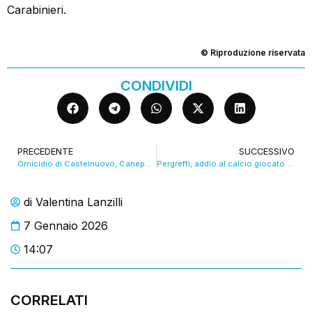
Carabinieri.
© Riproduzione riservata
CONDIVIDI
PRECEDENTE
SUCCESSIVO
Omicidio di Castelnuovo, Canepari “non ricorda nulla” VIDEO
Pergreffi, addio al calcio giocato. Ma resterà nel vivaio del Modena
di
Valentina Lanzilli
7 Gennaio 2026
14:07
CORRELATI