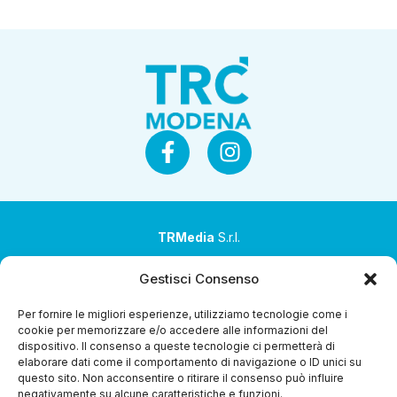
TRMedia
S.r.l.
Società a socio unico
Gestisci Consenso
Società sottoposta ad attività di direzione e
Per fornire le migliori esperienze, utilizziamo tecnologie come i
coordinamento da parte di Coop Alleanza 3.0 Soc. Coop.
cookie per memorizzare e/o accedere alle informazioni del
dispositivo. Il consenso a queste tecnologie ci permetterà di
Sede legale: via Ragazzi del ’99 nr. 51 42124 Reggio Emilia
elaborare dati come il comportamento di navigazione o ID unici su
(RE)
questo sito. Non acconsentire o ritirare il consenso può influire
negativamente su alcune caratteristiche e funzioni.