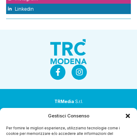
Linkedin
TRMedia
S.r.l.
Società a socio unico
Gestisci Consenso
Società sottoposta ad attività di direzione e
Per fornire le migliori esperienze, utilizziamo tecnologie come i
coordinamento da parte di Coop Alleanza 3.0 Soc. Coop.
cookie per memorizzare e/o accedere alle informazioni del