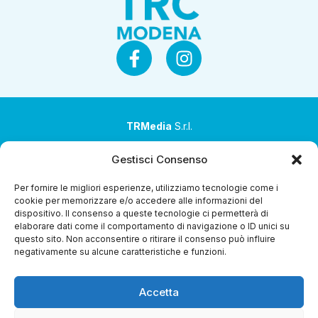
TRMedia
S.r.l.
Società a socio unico
Gestisci Consenso
Società sottoposta ad attività di direzione e
Per fornire le migliori esperienze, utilizziamo tecnologie come i
coordinamento da parte di Coop Alleanza 3.0 Soc. Coop.
cookie per memorizzare e/o accedere alle informazioni del
dispositivo. Il consenso a queste tecnologie ci permetterà di
Sede legale: via Ragazzi del ’99 nr. 51 42124 Reggio Emilia
elaborare dati come il comportamento di navigazione o ID unici su
(RE)
questo sito. Non acconsentire o ritirare il consenso può influire
negativamente su alcune caratteristiche e funzioni.
P.Iva 00651840365
Capitale sociale € 1.040.000 i.v.
Accetta
Home
i Programmi
Diretta Streaming
Guida TV
Chi