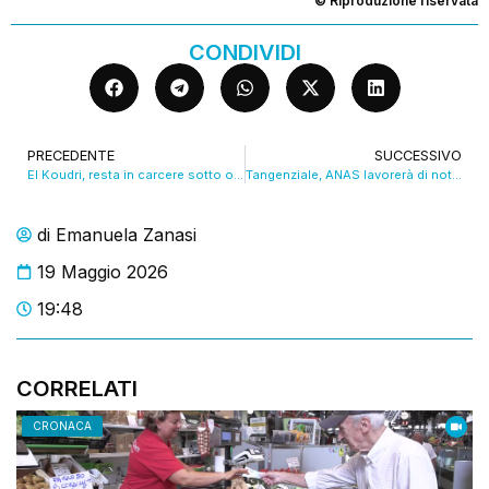
© Riproduzione riservata
CONDIVIDI
PRECEDENTE
SUCCESSIVO
El Koudri, resta in carcere sotto osservazione. VIDEO
Tangenziale, ANAS lavorerà di notte: la chiusura passa da 3 a 2 settimane
di
Emanuela Zanasi
19 Maggio 2026
19:48
CORRELATI
CRONACA