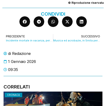
© Riproduzione riservata
CONDIVIDI
PRECEDENTE
SUCCESSIVO
Incidente mortale in vacanza, perde la vita 16enne modenese
Musica ed acrobazie, in 5mila per il Capodanno a Modena. VIDEO
di
Redazione
1 Gennaio 2026
09:35
CORRELATI
CRONACA