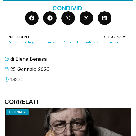
CONDIVIDI
PRECEDENTE
SUCCESSIVO
Porro e Buchegger incendiano il “Tempio”: Modena vince il derby per il quarto posto 3-2
Lupi, bocciatura sull’intenzione del Governo di abbatterli. VIDEO
di
Elena Benassi
25 Gennaio 2026
13:00
CORRELATI
CRONACA