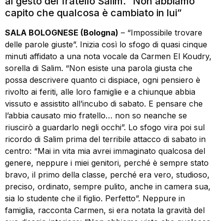
al gesto del fratello Salim. “Non abbiamo
capito che qualcosa è cambiato in lui”
SALA BOLOGNESE (Bologna)
– “Impossibile trovare
delle parole giuste”. Inizia così lo sfogo di quasi cinque
minuti affidato a una nota vocale da Carmen El Koudry,
sorella di Salim. “Non esiste una parola giusta che
possa descrivere quanto ci dispiace, ogni pensiero è
rivolto ai feriti, alle loro famiglie e a chiunque abbia
vissuto e assistito all’incubo di sabato. E pensare che
l’abbia causato mio fratello… non so neanche se
riuscirò a guardarlo negli occhi”. Lo sfogo vira poi sul
ricordo di Salim prima del terribile attacco di sabato in
centro: “Mai in vita mia avrei immaginato qualcosa del
genere, neppure i miei genitori, perché è sempre stato
bravo, il primo della classe, perché era vero, studioso,
preciso, ordinato, sempre pulito, anche in camera sua,
sia lo studente che il figlio. Perfetto”. Neppure in
famiglia, racconta Carmen, si era notata la gravità del