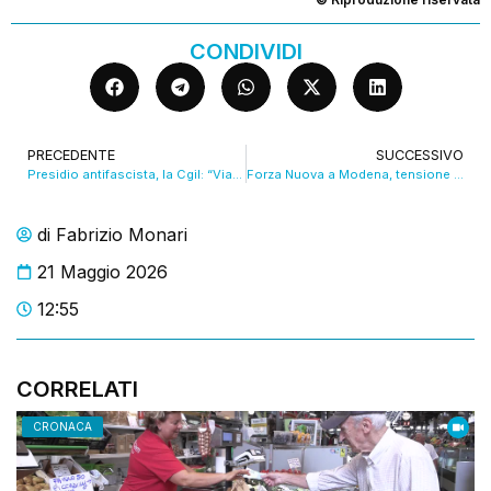
CONDIVIDI
PRECEDENTE
SUCCESSIVO
Presidio antifascista, la Cgil: “Via da Modena i pregiudicati che hanno assaltato la nostra sede”. VIDEO
Forza Nuova a Modena, tensione al comizio: “Vogliamo fare della città un laboratorio”. VIDEO
di
Fabrizio Monari
21 Maggio 2026
12:55
CORRELATI
CRONACA