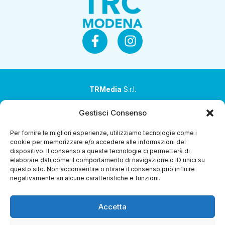
TRMedia
S.r.l.
Società a socio unico
Gestisci Consenso
Società sottoposta ad attività di direzione e
Per fornire le migliori esperienze, utilizziamo tecnologie come i
coordinamento da parte di Coop Alleanza 3.0 Soc. Coop.
cookie per memorizzare e/o accedere alle informazioni del
dispositivo. Il consenso a queste tecnologie ci permetterà di
Sede legale: via Ragazzi del ’99 nr. 51 42124 Reggio Emilia
elaborare dati come il comportamento di navigazione o ID unici su
(RE)
questo sito. Non acconsentire o ritirare il consenso può influire
negativamente su alcune caratteristiche e funzioni.
P.Iva 00651840365
Capitale sociale € 1.040.000 i.v.
Accetta
Home
i Programmi
Diretta Streaming
Guida TV
Chi