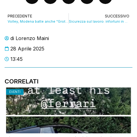
PRECEDENTE
SUCCESSIVO
Volley, Modena batte anche “Grotta” ed è prima nel girone Challenge
Sicurezza sul lavoro: infortuni in calo ma è boom di malattie
di
Lorenzo Maini
28 Aprile 2025
13:45
CORRELATI
EVENTI