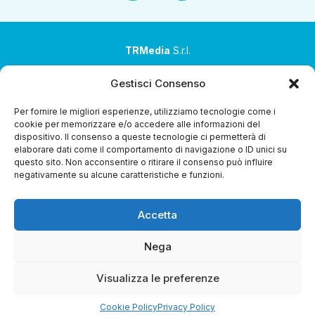
TRMedia
S.r.l.
Società a socio unico
Gestisci Consenso
Società sottoposta ad attività di direzione e
Per fornire le migliori esperienze, utilizziamo tecnologie come i
coordinamento da parte di Coop Alleanza 3.0 Soc. Coop.
cookie per memorizzare e/o accedere alle informazioni del
dispositivo. Il consenso a queste tecnologie ci permetterà di
Sede legale: via Ragazzi del ’99 nr. 51 42124 Reggio Emilia
elaborare dati come il comportamento di navigazione o ID unici su
(RE)
questo sito. Non acconsentire o ritirare il consenso può influire
negativamente su alcune caratteristiche e funzioni.
P.Iva 00651840365
Capitale sociale € 1.040.000 i.v.
Accetta
Home
i Programmi
Diretta Streaming
Guida TV
Chi
Siamo
Contatti
Gerenza
Whistleblowing
Nega
Visualizza le preferenze
Cookie Policy
Privacy Policy
Riproduzione Riservata – Copyright © 2024