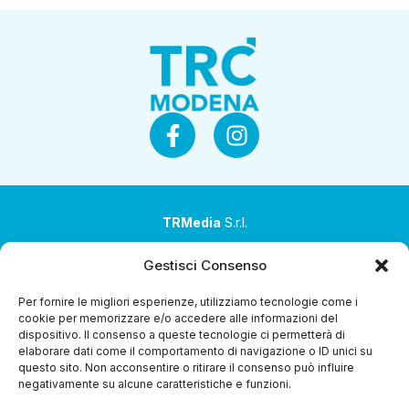
TRMedia
S.r.l.
Società a socio unico
Gestisci Consenso
Società sottoposta ad attività di direzione e
Per fornire le migliori esperienze, utilizziamo tecnologie come i
coordinamento da parte di Coop Alleanza 3.0 Soc. Coop.
cookie per memorizzare e/o accedere alle informazioni del
dispositivo. Il consenso a queste tecnologie ci permetterà di
Sede legale: via Ragazzi del ’99 nr. 51 42124 Reggio Emilia
elaborare dati come il comportamento di navigazione o ID unici su
(RE)
questo sito. Non acconsentire o ritirare il consenso può influire
negativamente su alcune caratteristiche e funzioni.
P.Iva 00651840365