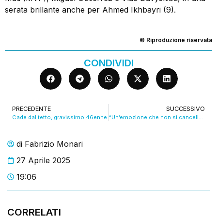
serata brillante anche per Ahmed Ikhbayri (9).
© Riproduzione riservata
CONDIVIDI
PRECEDENTE
SUCCESSIVO
Cade dal tetto, gravissimo 46enne
“Un’emozione che non si cancellerà più” il Vescovo Castellucci parla dei funerali di Papa Francesco. VIDEO
di
Fabrizio Monari
27 Aprile 2025
19:06
CORRELATI