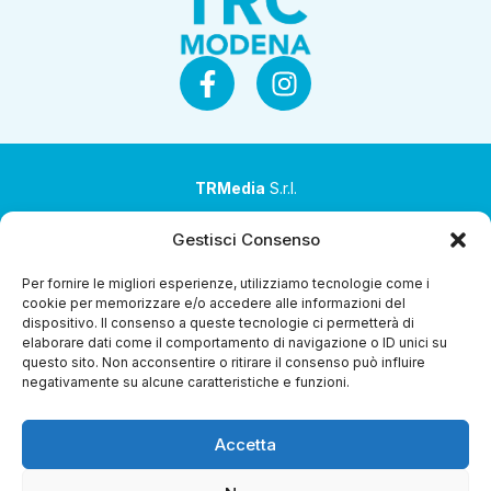
TRMedia
S.r.l.
Società a socio unico
Gestisci Consenso
Società sottoposta ad attività di direzione e
Per fornire le migliori esperienze, utilizziamo tecnologie come i
coordinamento da parte di Coop Alleanza 3.0 Soc. Coop.
cookie per memorizzare e/o accedere alle informazioni del
dispositivo. Il consenso a queste tecnologie ci permetterà di
Sede legale: via Ragazzi del ’99 nr. 51 42124 Reggio Emilia
elaborare dati come il comportamento di navigazione o ID unici su
(RE)
questo sito. Non acconsentire o ritirare il consenso può influire
negativamente su alcune caratteristiche e funzioni.
P.Iva 00651840365
Capitale sociale € 1.040.000 i.v.
Accetta
Home
i Programmi
Diretta Streaming
Guida TV
Chi
Siamo
Contatti
Gerenza
Whistleblowing