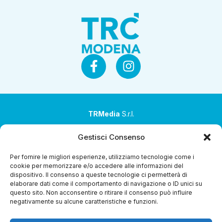
TRMedia
S.r.l.
Società a socio unico
Gestisci Consenso
Società sottoposta ad attività di direzione e
Per fornire le migliori esperienze, utilizziamo tecnologie come i
coordinamento da parte di Coop Alleanza 3.0 Soc. Coop.
cookie per memorizzare e/o accedere alle informazioni del
dispositivo. Il consenso a queste tecnologie ci permetterà di
Sede legale: via Ragazzi del ’99 nr. 51 42124 Reggio Emilia
elaborare dati come il comportamento di navigazione o ID unici su
(RE)
questo sito. Non acconsentire o ritirare il consenso può influire
negativamente su alcune caratteristiche e funzioni.
P.Iva 00651840365