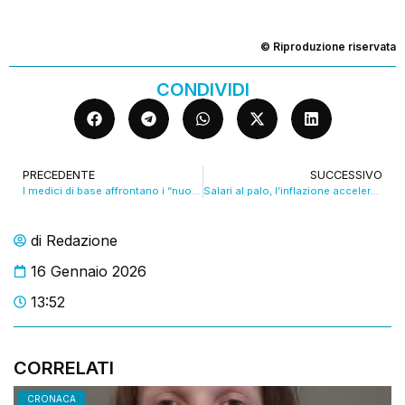
© Riproduzione riservata
CONDIVIDI
PRECEDENTE
SUCCESSIVO
I medici di base affrontano i “nuovi mali”: povertà, solitudine, violenza domestica VIDEO
Salari al palo, l’inflazione accelera: l’allarme dei sindacati. VIDEO
di
Redazione
16 Gennaio 2026
13:52
CORRELATI
CRONACA