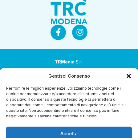
TRMedia
S.r.l.
Società a socio unico
Gestisci Consenso
Società sottoposta ad attività di direzione e
Per fornire le migliori esperienze, utilizziamo tecnologie come i
coordinamento da parte di Coop Alleanza 3.0 Soc. Coop.
cookie per memorizzare e/o accedere alle informazioni del
dispositivo. Il consenso a queste tecnologie ci permetterà di
Sede legale: via Ragazzi del ’99 nr. 51 42124 Reggio Emilia
elaborare dati come il comportamento di navigazione o ID unici su
(RE)
questo sito. Non acconsentire o ritirare il consenso può influire
negativamente su alcune caratteristiche e funzioni.
P.Iva 00651840365
Capitale sociale € 1.040.000 i.v.
Accetta