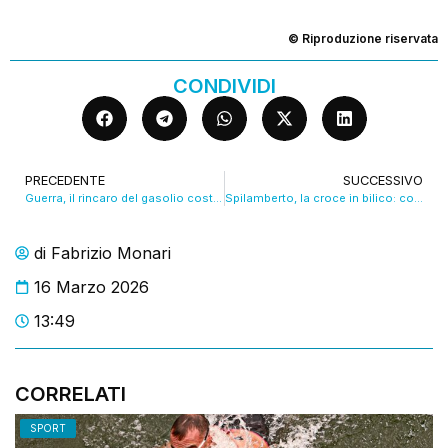
© Riproduzione riservata
CONDIVIDI
PRECEDENTE
SUCCESSIVO
Guerra, il rincaro del gasolio costa già 2mila euro a ogni autotrasportatore modenese VIDEO
Spilamberto, la croce in bilico: colpa del vento o delle campane? VIDEO
di
Fabrizio Monari
16 Marzo 2026
13:49
CORRELATI
SPORT