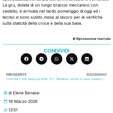
La gru, dotata di un lungo braccio meccanico con
cestello, è arrivata nel tardo pomeriggio di oggi ed i
tecnici si sono subito messi al lavoro per le verifiche
sulla staticità della croce e della sua base.
© Riproduzione riservata
CONDIVIDI
PRECEDENTE
SUCCESSIVO
Formula 1, tutti pazzi per Kimi. “E la Ferrari 2026 merita fiducia” VIDEO
Modena, orrore in casa: cinque cani tra feci e irregolarità, proprietaria denunciata
di
Elena Benassi
16 Marzo 2026
13:51