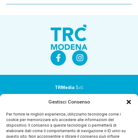
TRMedia
S.r.l.
Società a socio unico
Gestisci Consenso
Società sottoposta ad attività di direzione e
Per fornire le migliori esperienze, utilizziamo tecnologie come i
coordinamento da parte di Coop Alleanza 3.0 Soc. Coop.
cookie per memorizzare e/o accedere alle informazioni del
dispositivo. Il consenso a queste tecnologie ci permetterà di
Sede legale: via Ragazzi del ’99 nr. 51 42124 Reggio Emilia
elaborare dati come il comportamento di navigazione o ID unici su
(RE)
questo sito. Non acconsentire o ritirare il consenso può influire