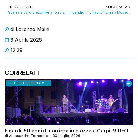
PRECEDENTE
SUCCESSIVO
Guerra e caro prezzi frenano i viaggi dei modenesi. VIDEO
Incendio in un’autofficina a Modena: tetto a rischio crollo, ma nessun ferito VIDEO
di
Lorenzo Maini
3 Aprile 2026
12:29
CORRELATI
CULTURA E SPETTACOLI
Finardi: 50 anni di carriera in piazza a Carpi. VIDEO
di
Alessandro Troncone
-
30 Luglio, 2026