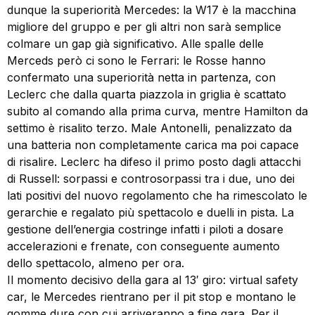
dunque la superiorità Mercedes: la W17 è la macchina
migliore del gruppo e per gli altri non sarà semplice
colmare un gap già significativo. Alle spalle delle
Merceds però ci sono le Ferrari: le Rosse hanno
confermato una superiorità netta in partenza, con
Leclerc che dalla quarta piazzola in griglia è scattato
subito al comando alla prima curva, mentre Hamilton da
settimo è risalito terzo. Male Antonelli, penalizzato da
una batteria non completamente carica ma poi capace
di risalire. Leclerc ha difeso il primo posto dagli attacchi
di Russell: sorpassi e controsorpassi tra i due, uno dei
lati positivi del nuovo regolamento che ha rimescolato le
gerarchie e regalato più spettacolo e duelli in pista. La
gestione dell’energia costringe infatti i piloti a dosare
accelerazioni e frenate, con conseguente aumento
dello spettacolo, almeno per ora.
Il momento decisivo della gara al 13′ giro: virtual safety
car, le Mercedes rientrano per il pit stop e montano le
gomme dure con cui arriveranno a fine gara. Per il