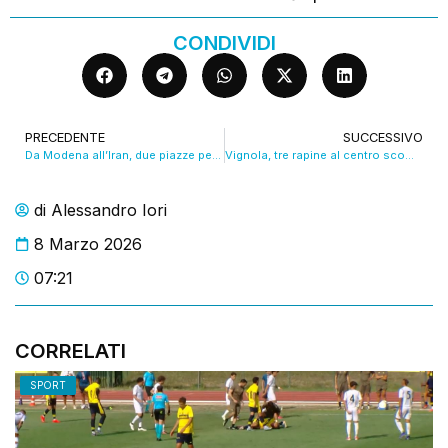
CONDIVIDI
PRECEDENTE
SUCCESSIVO
Da Modena all’Iran, due piazze per la Pace. VIDEO
Vignola, tre rapine al centro scommesse in due anni: cinque arresti, tra loro una dipendente. VIDEO
di
Alessandro Iori
8 Marzo 2026
07:21
CORRELATI
SPORT