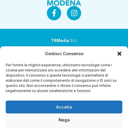
TRMedia
S.r.l.
Società a socio unico
Gestisci Consenso
Società sottoposta ad attività di direzione e
Per fornire le migliori esperienze, utilizziamo tecnologie come i
coordinamento da parte di Coop Alleanza 3.0 Soc. Coop.
cookie per memorizzare e/o accedere alle informazioni del
dispositivo. Il consenso a queste tecnologie ci permetterà di
Sede legale: via Ragazzi del ’99 nr. 51 42124 Reggio Emilia
elaborare dati come il comportamento di navigazione o ID unici su
(RE)
questo sito. Non acconsentire o ritirare il consenso può influire
negativamente su alcune caratteristiche e funzioni.
P.Iva 00651840365
Capitale sociale € 1.040.000 i.v.
Accetta
Home
i Programmi
Diretta Streaming
Guida TV
Chi
Siamo
Contatti
Gerenza
Whistleblowing
Nega