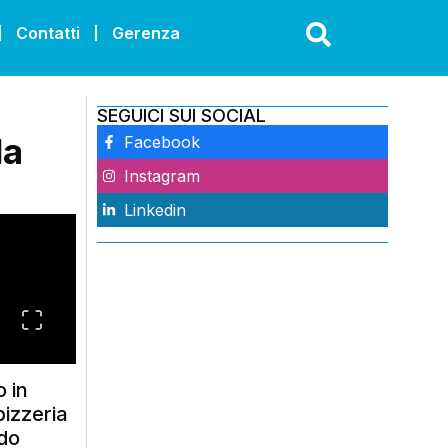
Contatti
Gerenza
SEGUICI SUI SOCIAL
la
Facebook
Instagram
Linkedin
o in
izzeria
ndo