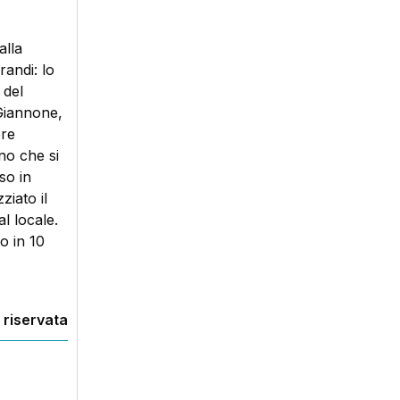
alla
randi: lo
 del
 Giannone,
ere
ino che si
so in
ziato il
al locale.
o in 10
 riservata