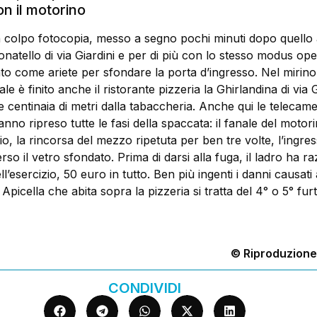
on il motorino
lpo fotocopia, messo a segno pochi minuti dopo quello 
atello di via Giardini e per di più con lo stesso modus ope
ato come ariete per sfondare la porta d’ingresso. Nel mirino
ale è finito anche il ristorante pizzeria la Ghirlandina di via
 centinaia di metri dalla tabaccheria. Anche qui le telecam
anno ripreso tutte le fasi della spaccata: il fanale del motor
io, la rincorsa del mezzo ripetuta per ben tre volte, l’ingres
rso il vetro sfondato. Prima di darsi alla fuga, il ladro ha raz
’esercizio, 50 euro in tutto. Ben più ingenti i danni causati 
Apicella che abita sopra la pizzeria si tratta del 4° o 5° furt
© Riproduzione
CONDIVIDI