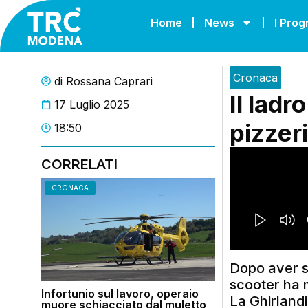
Home
News
I Pro
Cronaca
di
Rossana Caprari
Il ladr
17 Luglio 2025
pizzer
18:50
CORRELATI
CRONACA
Dopo aver sv
scooter ha 
Infortunio sul lavoro, operaio
La Ghirland
muore schiacciato dal muletto