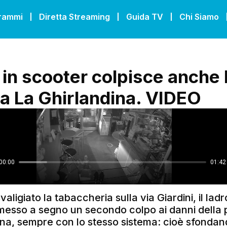
grammi
Diretta Streaming
Guida TV
Chi Siamo
o in scooter colpisce anche 
ia La Ghirlandina. VIDEO
aligiato la tabaccheria sulla via Giardini, il ladr
messo a segno un secondo colpo ai danni della p
ina, sempre con lo stesso sistema: cioè sfonda