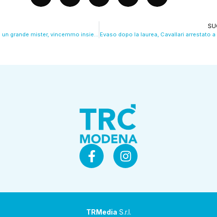
SU
Bobo Vieri: “Sottil un grande mister, vincemmo insieme il campionato primavera al Toro”. VIDEO
Evaso dopo la laurea, Cavallari arrestato a
TRMedia
S.r.l.