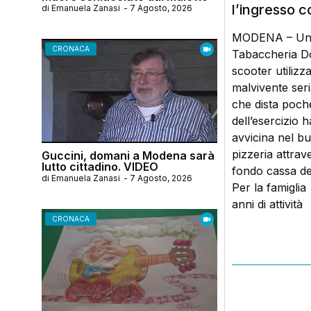
l’ingresso c
di
Emanuela Zanasi
-
7 Agosto, 2026
MODENA – Un co
CRONACA
Tabaccheria Don
scooter utilizz
malvivente seri
che dista poche
dell’esercizio h
avvicina nel bu
pizzeria attrave
Guccini, domani a Modena sarà
lutto cittadino. VIDEO
fondo cassa dell
di
Emanuela Zanasi
-
7 Agosto, 2026
Per la famiglia 
anni di attività
CRONACA