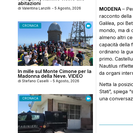
abitazioni
di
Valentina Lanzilli
-
5 Agosto, 2026
MODENA
– Pe
racconto della
Galilea, poi B
CRONACA
mondo, ma di c
almeno altri ce
capacità della 
ordinano la gue
primo. Castellu
Nautilus riflet
In mille sul Monte Cimone per la
da organi inter
Madonna della Neve. VIDEO
di
Stefano Caselli
-
5 Agosto, 2026
Netta la posizi
Stati”, spiega 
una conversaz
CRONACA