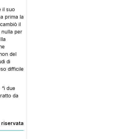
 il suo
a prima la
cambiò il
 nulla per
lla
he
 non del
di di
o difficile
 “i due
tratto da
 riservata