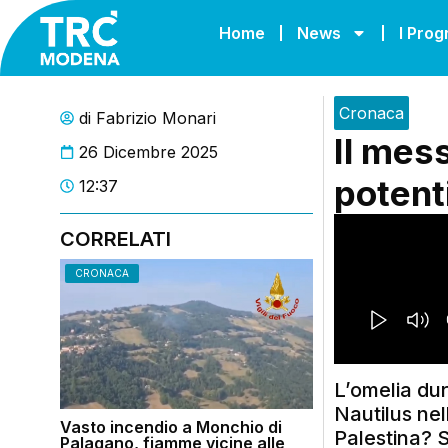
Home
News
I Pro
Cronaca
di
Fabrizio Monari
Il mes
26 Dicembre 2025
potent
12:37
CORRELATI
CRONACA
L’omelia du
Nautilus nel
Vasto incendio a Monchio di
Palestina? 
Palagano, fiamme vicine alle