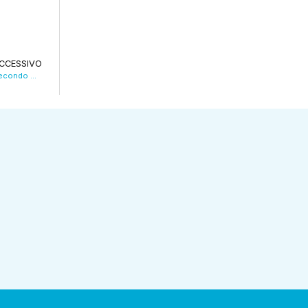
CCESSIVO
E’ stato il Natale “più piovoso di sempre” secondo Unimore VIDEO