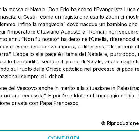
r la messa di Natale, Don Erio ha scelto l’Evangelista Luca e
 nascita di Gesù: “come un regista che usa lo zoom ci mostr
etlemme, infine la mangiatoia” dove nacque un bambino che 
ui l’Imperatore Ottaviano Augusto e i Romani non seppero
nto anni. “Non fu notato” ha detto nell’Omelia, riferendosi a
fede di espandersi senza imporsi, a differenza “dei potenti c
rra”. L’appello alla pace è il tema del Natale e, purtroppo,
cci lo ha ribadito, sempre il giorno di Natale, anche dagli stu
tendo sul ruolo della Chiesa cattolica nel processo di pace res
nazionali sempre più deboli.
one del Vescovo anche in merito alla situazione in Palestina:
“sono una necessità”. E poi l’aneddoto sul linguaggio d’odio, 
ione privata con Papa Francesco.
© Riproduzione
CONDIVIDI