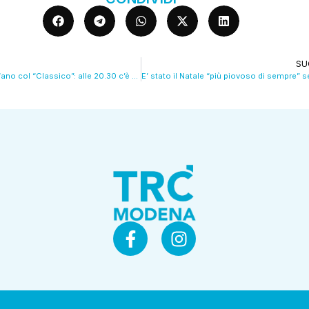
SU
Volley, Santo Stefano col “Classico”: alle 20.30 c’è Modena-Cuneo VIDEO