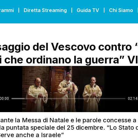
grammi
Diretta Streaming
Guida TV
Chi Siamo
saggio del Vescovo contro “
i che ordinano la guerra” 
rante la Messa di Natale e le parole concesse a
la puntata speciale del 25 dicembre. “Lo Stato d
Serve anche a Israele”