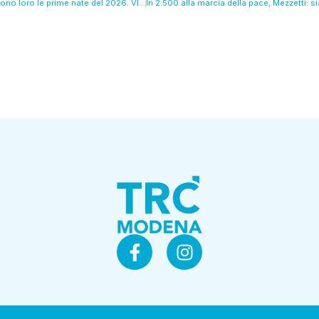
Sofia e Ginevra: sono loro le prime nate del 2026. VIDEO