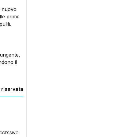
al nuovo
lle prime
uliti.
pungente,
ndono il
 riservata
CCESSIVO