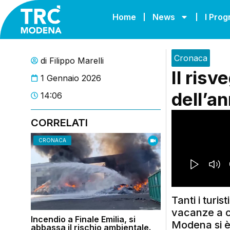
Home
News
I Pro
Cronaca
di
Filippo Marelli
Il risv
1 Gennaio 2026
dell’a
14:06
CORRELATI
CRONACA
Tanti i turi
vacanze a c
Incendio a Finale Emilia, si
Modena si è 
abbassa il rischio ambientale.