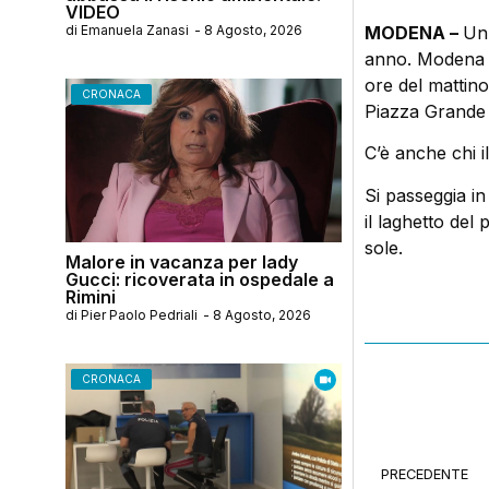
VIDEO
di
Emanuela Zanasi
-
8 Agosto, 2026
MODENA –
Un 
anno. Modena si
ore del mattino,
CRONACA
Piazza Grande a
C’è anche chi i
Si passeggia in
il laghetto de
sole.
Malore in vacanza per lady
Gucci: ricoverata in ospedale a
Rimini
di
Pier Paolo Pedriali
-
8 Agosto, 2026
CRONACA
PRECEDENTE