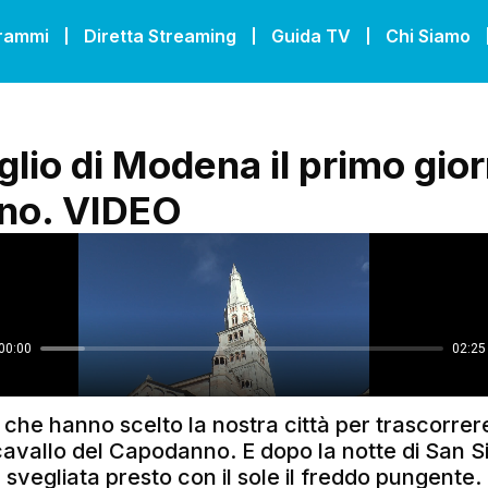
grammi
Diretta Streaming
Guida TV
Chi Siamo
eglio di Modena il primo gio
nno. VIDEO
sti che hanno scelto la nostra città per trascorrer
avallo del Capodanno. E dopo la notte di San Si
svegliata presto con il sole il freddo pungente.