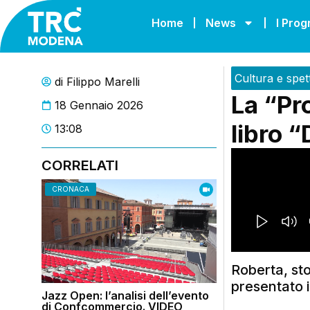
Home
News
I Pro
Cultura e spet
di
Filippo Marelli
La “Pr
18 Gennaio 2026
libro “
13:08
CORRELATI
CRONACA
Roberta, sto
presentato i
Jazz Open: l’analisi dell’evento
di Confcommercio. VIDEO