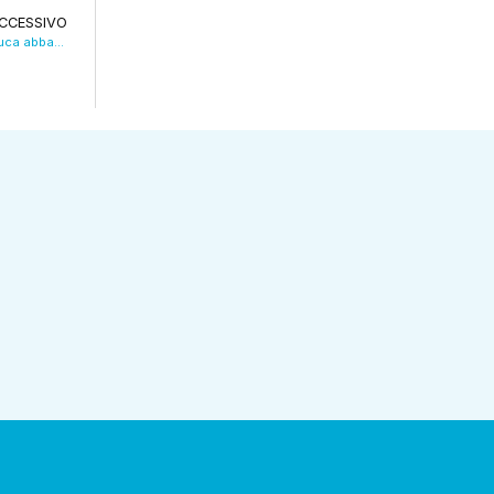
CCESSIVO
Modena, riecco la vittoria: Zampano e De Luca abbattono il Pescara