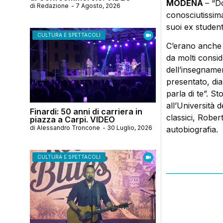
MODENA
– “Do
di
Redazione
-
7 Agosto, 2026
conosciutissima
suoi ex studenti
CULTURA E SPETTACOLI
C’erano anche 
da molti consid
dell’insegnamen
presentato, di
parla di te”. S
all’Università de
Finardi: 50 anni di carriera in
classici, Rober
piazza a Carpi. VIDEO
di
Alessandro Troncone
-
30 Luglio, 2026
autobiografia.
CULTURA E SPETTACOLI