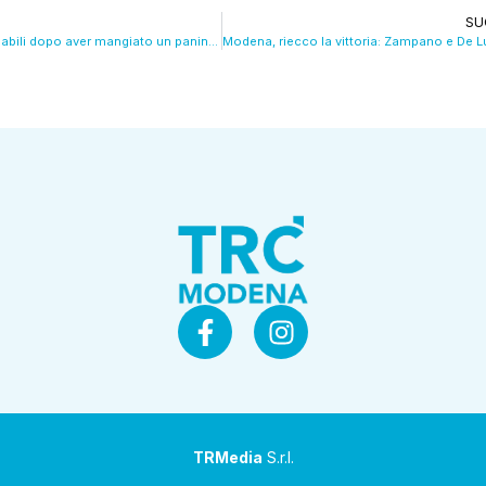
SU
Tremori incontrollabili dopo aver mangiato un panino: la storia di Simona. VIDEO
TRMedia
S.r.l.