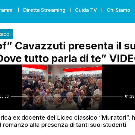
grammi
Diretta Streaming
Guida TV
Chi Siamo
tacoli
of” Cavazzuti presenta il s
Dove tutto parla di te” VID
rica ex docente del Liceo classico “Muratori”, 
l romanzo alla presenza di tanti suoi studenti