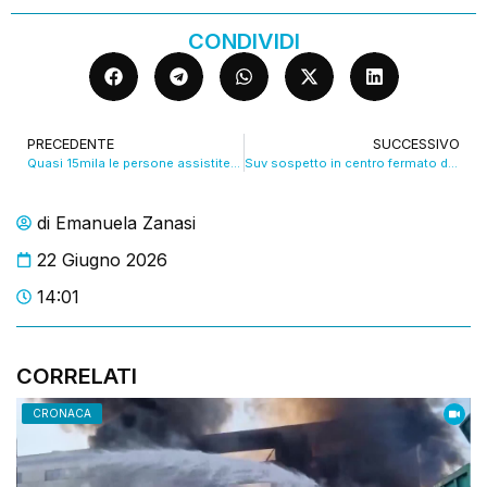
CONDIVIDI
PRECEDENTE
SUCCESSIVO
Quasi 15mila le persone assistite dalla Caritas Diocesana. VIDEO
Suv sospetto in centro fermato dalla Polizia armi in pugno, ma erano solo turisti. VIDEO
di
Emanuela Zanasi
22 Giugno 2026
14:01
CORRELATI
CRONACA