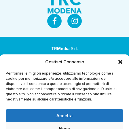
TRMedia
S.r.l.
Società a socio unico
Gestisci Consenso
Società sottoposta ad attività di direzione e
Per fornire le migliori esperienze, utilizziamo tecnologie come i
coordinamento da parte di Coop Alleanza 3.0 Soc. Coop.
cookie per memorizzare e/o accedere alle informazioni del
dispositivo. Il consenso a queste tecnologie ci permetterà di
Sede legale: via Ragazzi del ’99 nr. 51 42124 Reggio Emilia
elaborare dati come il comportamento di navigazione o ID unici su
(RE)
questo sito. Non acconsentire o ritirare il consenso può influire
negativamente su alcune caratteristiche e funzioni.
P.Iva 00651840365
Capitale sociale € 1.040.000 i.v.
Accetta
Home
i Programmi
Diretta Streaming
Guida TV
Chi
Siamo
Contatti
Gerenza
Whistleblowing
Nega