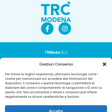
TRMedia
S.r.l.
Società a socio unico
Gestisci Consenso
Società sottoposta ad attività di direzione e
Per fornire le migliori esperienze, utilizziamo tecnologie come i
coordinamento da parte di Coop Alleanza 3.0 Soc. Coop.
cookie per memorizzare e/o accedere alle informazioni del
dispositivo. Il consenso a queste tecnologie ci permetterà di
Sede legale: via Ragazzi del ’99 nr. 51 42124 Reggio Emilia
elaborare dati come il comportamento di navigazione o ID unici su
(RE)
questo sito. Non acconsentire o ritirare il consenso può influire
negativamente su alcune caratteristiche e funzioni.
P.Iva 00651840365
Capitale sociale € 1.040.000 i.v.
Accetta