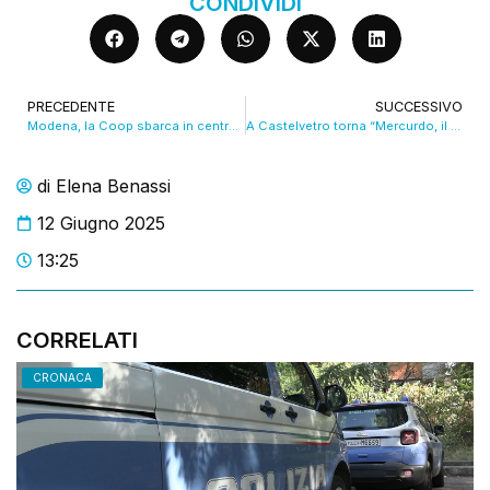
CONDIVIDI
PRECEDENTE
SUCCESSIVO
Modena, la Coop sbarca in centro storico. VIDEO
A Castelvetro torna “Mercurdo, il mercato dell’assurdo”. VIDEO
di
Elena Benassi
12 Giugno 2025
13:25
CORRELATI
CRONACA