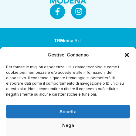
TRMedia
S.r.l.
Società a socio unico
Gestisci Consenso
Società sottoposta ad attività di direzione e
Per fornire le migliori esperienze, utilizziamo tecnologie come i
coordinamento da parte di Coop Alleanza 3.0 Soc. Coop.
cookie per memorizzare e/o accedere alle informazioni del
dispositivo. Il consenso a queste tecnologie ci permetterà di
Sede legale: via Ragazzi del ’99 nr. 51 42124 Reggio Emilia
elaborare dati come il comportamento di navigazione o ID unici su
(RE)
questo sito. Non acconsentire o ritirare il consenso può influire
negativamente su alcune caratteristiche e funzioni.
P.Iva 00651840365
Capitale sociale € 1.040.000 i.v.
Accetta
Home
i Programmi
Diretta Streaming
Guida TV
Chi
Siamo
Contatti
Gerenza
Whistleblowing
Nega