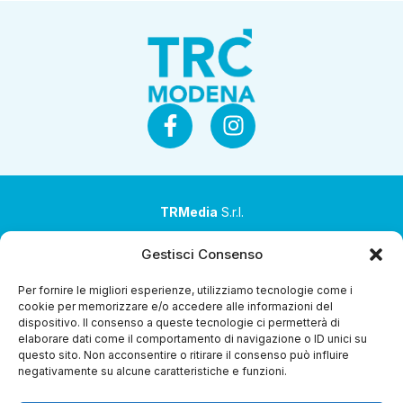
TRMedia
S.r.l.
Società a socio unico
Gestisci Consenso
Società sottoposta ad attività di direzione e
Per fornire le migliori esperienze, utilizziamo tecnologie come i
coordinamento da parte di Coop Alleanza 3.0 Soc. Coop.
cookie per memorizzare e/o accedere alle informazioni del
dispositivo. Il consenso a queste tecnologie ci permetterà di
Sede legale: via Ragazzi del ’99 nr. 51 42124 Reggio Emilia
elaborare dati come il comportamento di navigazione o ID unici su
(RE)
questo sito. Non acconsentire o ritirare il consenso può influire
negativamente su alcune caratteristiche e funzioni.
P.Iva 00651840365