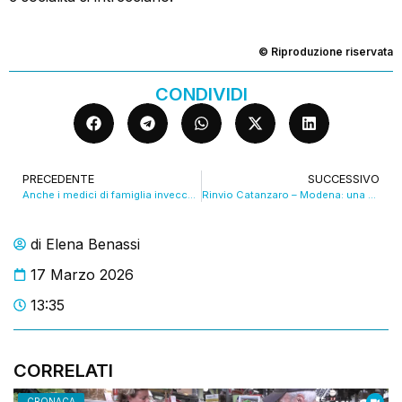
© Riproduzione riservata
CONDIVIDI
PRECEDENTE
SUCCESSIVO
Anche i medici di famiglia invecchiano: 8mila in pensione entro due anni, 500 in regione VIDEO
Rinvio Catanzaro – Modena: una beffa per 98 tifosi gialloblu
di
Elena Benassi
17 Marzo 2026
13:35
CORRELATI
CRONACA