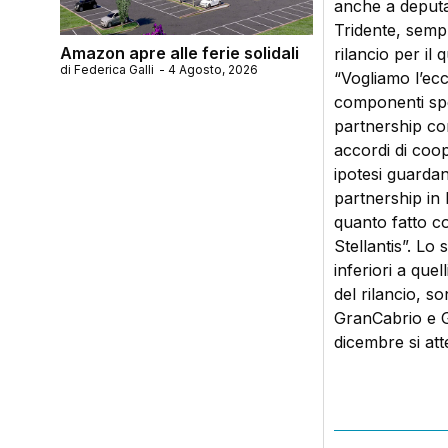
anche a deputat
Tridente, sempr
Amazon apre alle ferie solidali
rilancio per il
di
Federica Galli
-
4 Agosto, 2026
“Vogliamo l’ecc
componenti spe
partnership co
accordi di coop
ipotesi guardan
partnership in 
quanto fatto c
Stellantis”. L
inferiori a quel
del rilancio, s
GranCabrio e Gr
dicembre si att