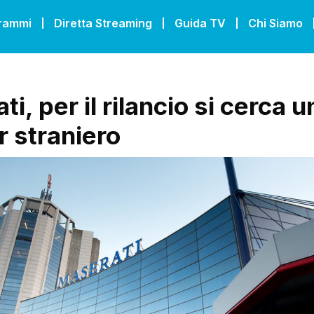
grammi
Diretta Streaming
Guida TV
Chi Siamo
i, per il rilancio si cerca u
r straniero