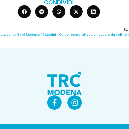
CONDIVIDI
SU
De Pascale alla festa dell’unità di Modena: “Cittadini delusi da Meloni e Salvini, il Pd imbocchi nuova direzione”. VIDEO