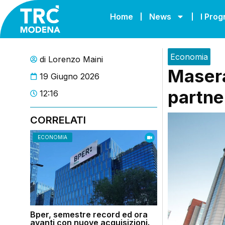
Home
News
I Pro
Economia
di
Lorenzo Maini
Maserat
19 Giugno 2026
partne
12:16
CORRELATI
ECONOMIA
Bper, semestre record ed ora
avanti con nuove acquisizioni.