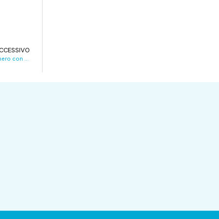
CCESSIVO
Caldo record, atteso un sabato da bollino nero con temperature fino a 40°. VIDEO