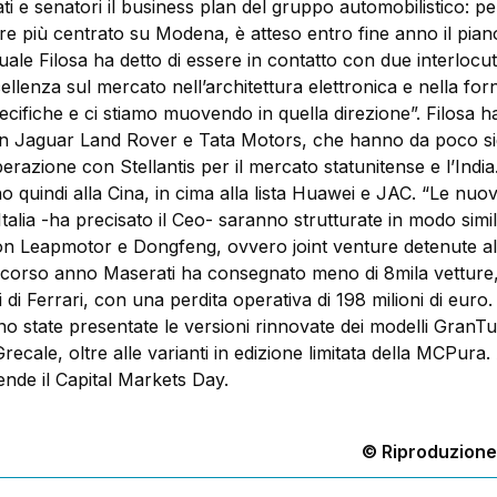
i e senatori il business plan del gruppo automobilistico: per
e più centrato su Modena, è atteso entro fine anno il piano
 quale Filosa ha detto di essere in contatto con due interlocut
ellenza sul mercato nell’architettura elettronica e nella forn
cifiche e ci stiamo muovendo in quella direzione”. Filosa h
n Jaguar Land Rover e Tata Motors, che hanno da poco si
erazione con Stellantis per il mercato statunitense e l’India
o quindi alla Cina, in cima alla lista Huawei e JAC. “Le nuo
Italia -ha precisato il Ceo- saranno strutturate in modo simi
on Leapmotor e Dongfeng, ovvero joint venture detenute a
o scorso anno Maserati ha consegnato meno di 8mila vetture
li di Ferrari, con una perdita operativa di 198 milioni di euro.
ono state presentate le versioni rinnovate dei modelli GranT
ecale, oltre alle varianti in edizione limitata della MCPura.
ende il Capital Markets Day.
© Riproduzione