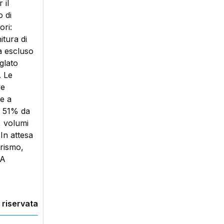
 il
 di
ori:
itura di
a escluso
glato
. Le
ve
le a
l 51% da
, volumi
 In attesa
urismo,
 A
 riservata