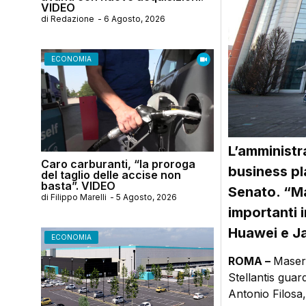
VIDEO
di
Redazione
-
6 Agosto, 2026
ECONOMIA
L’amministra
Caro carburanti, “la proroga
business pl
del taglio delle accise non
basta”. VIDEO
Senato. “Ma
di
Filippo Marelli
-
5 Agosto, 2026
importanti i
Huawei e J
ECONOMIA
ROMA –
Masera
Stellantis guar
Antonio Filosa,