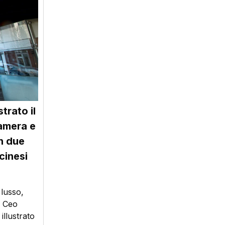
trato il
Camera e
on due
cinesi
 lusso,
l Ceo
illustrato