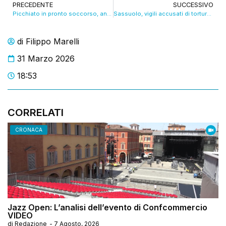
PRECEDENTE
SUCCESSIVO
Picchiato in pronto soccorso, ancora un infermiere aggredito
Sassuolo, vigili accusati di tortura: appello anche per i due agenti assolti
di
Filippo Marelli
31 Marzo 2026
18:53
CORRELATI
CRONACA
Jazz Open: L’analisi dell’evento di Confcommercio
VIDEO
di
Redazione
-
7 Agosto, 2026