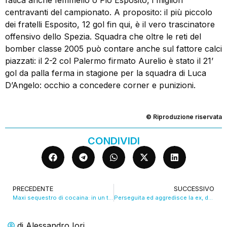
fatica anche Iemmello o Pio Esposito, i migliori
centravanti del campionato. A proposito: il più piccolo
dei fratelli Esposito, 12 gol fin qui, è il vero trascinatore
offensivo dello Spezia. Squadra che oltre le reti del
bomber classe 2005 può contare anche sul fattore calci
piazzati: il 2-2 col Palermo firmato Aurelio è stato il 21’
gol da palla ferma in stagione per la squadra di Luca
D’Angelo: occhio a concedere corner e punizioni.
© Riproduzione riservata
CONDIVIDI
PRECEDENTE
SUCCESSIVO
Maxi sequestro di cocaina: in un tir 25 milioni in droga. VIDEO
Perseguita ed aggredisce la ex, denunciato un 51enne di Carpi
di
Alessandro Iori