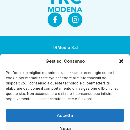
TRMedia
S.r.l.
Società a socio unico
Gestisci Consenso
Società sottoposta ad attività di direzione e
Per fornire le migliori esperienze, utilizziamo tecnologie come i
coordinamento da parte di Coop Alleanza 3.0 Soc. Coop.
cookie per memorizzare e/o accedere alle informazioni del
dispositivo. Il consenso a queste tecnologie ci permetterà di
Sede legale: via Ragazzi del ’99 nr. 51 42124 Reggio Emilia
elaborare dati come il comportamento di navigazione o ID unici su
(RE)
questo sito. Non acconsentire o ritirare il consenso può influire
negativamente su alcune caratteristiche e funzioni.
P.Iva 00651840365
Capitale sociale € 1.040.000 i.v.
Accetta
Home
i Programmi
Diretta Streaming
Guida TV
Chi
Siamo
Contatti
Gerenza
Whistleblowing
Nega