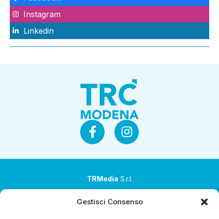
Instagram
Linkedin
TRMedia
S.r.l.
Società a socio unico
Gestisci Consenso
Società sottoposta ad attività di direzione e