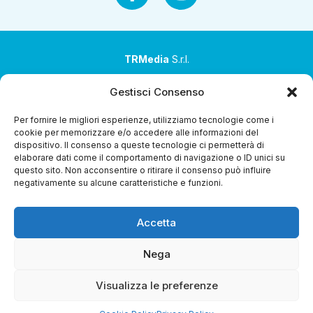
TRMedia
S.r.l.
Società a socio unico
Gestisci Consenso
Società sottoposta ad attività di direzione e
Per fornire le migliori esperienze, utilizziamo tecnologie come i
coordinamento da parte di Coop Alleanza 3.0 Soc. Coop.
cookie per memorizzare e/o accedere alle informazioni del
dispositivo. Il consenso a queste tecnologie ci permetterà di
Sede legale: via Ragazzi del ’99 nr. 51 42124 Reggio Emilia
elaborare dati come il comportamento di navigazione o ID unici su
(RE)
questo sito. Non acconsentire o ritirare il consenso può influire
negativamente su alcune caratteristiche e funzioni.
P.Iva 00651840365
Capitale sociale € 1.040.000 i.v.
Accetta
Home
i Programmi
Diretta Streaming
Guida TV
Chi
Siamo
Contatti
Gerenza
Whistleblowing
Nega
Visualizza le preferenze