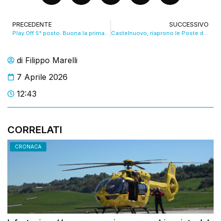
PRECEDENTE
SUCCESSIVO
Play Off 5° posto. Buona la prima: Valsa Group-Cuneo 3-0
Castelnuovo, riaprono le Poste dopo l’esplosione
di
Filippo Marelli
7 Aprile 2026
12:43
CORRELATI
CRONACA