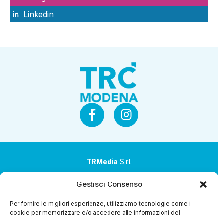
Linkedin
TRMedia
S.r.l.
Società a socio unico
Gestisci Consenso
Società sottoposta ad attività di direzione e
Per fornire le migliori esperienze, utilizziamo tecnologie come i
coordinamento da parte di Coop Alleanza 3.0 Soc. Coop.
cookie per memorizzare e/o accedere alle informazioni del