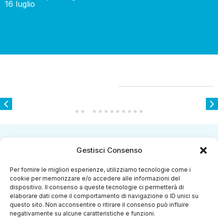
16 luglio
Potrebbero Interessarti
1
2
3
4
5
6
7
8
9
10
11
12
Gestisci Consenso
Per fornire le migliori esperienze, utilizziamo tecnologie come i
cookie per memorizzare e/o accedere alle informazioni del
dispositivo. Il consenso a queste tecnologie ci permetterà di
elaborare dati come il comportamento di navigazione o ID unici su
questo sito. Non acconsentire o ritirare il consenso può influire
negativamente su alcune caratteristiche e funzioni.