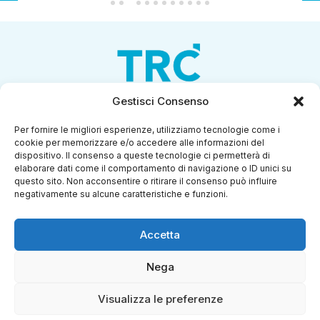
1
2
3
4
5
6
7
8
9
10
11
12
Gestisci Consenso
Per fornire le migliori esperienze, utilizziamo tecnologie come i
cookie per memorizzare e/o accedere alle informazioni del
dispositivo. Il consenso a queste tecnologie ci permetterà di
elaborare dati come il comportamento di navigazione o ID unici su
questo sito. Non acconsentire o ritirare il consenso può influire
TRMedia
S.r.l.
negativamente su alcune caratteristiche e funzioni.
Società a socio unico
Accetta
Società sottoposta ad attività di direzione e
coordinamento da parte di Coop Alleanza 3.0 Soc. Coop.
Nega
Sede legale: via Ragazzi del ’99 nr. 51 42124 Reggio Emilia
(RE)
Visualizza le preferenze
P.Iva 00651840365