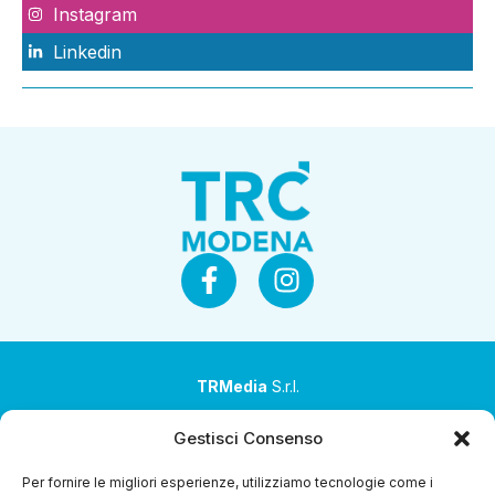
Instagram
Linkedin
TRMedia
S.r.l.
Società a socio unico
Gestisci Consenso
Società sottoposta ad attività di direzione e
Per fornire le migliori esperienze, utilizziamo tecnologie come i
coordinamento da parte di Coop Alleanza 3.0 Soc. Coop.