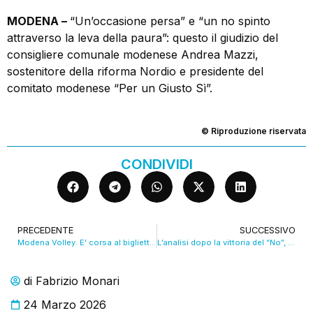
MODENA –
“Un’occasione persa” e “un no spinto
attraverso la leva della paura”: questo il giudizio del
consigliere comunale modenese Andrea Mazzi,
sostenitore della riforma Nordio e presidente del
comitato modenese “Per un Giusto Sì”.
© Riproduzione riservata
CONDIVIDI
PRECEDENTE
SUCCESSIVO
Modena Volley. E’ corsa al biglietto per la “bella” di domenica al PalaPanini VIDEO
L’analisi dopo la vittoria del “No”, i Comitati: “Ha vinto la costituzione”. VIDEO
di
Fabrizio Monari
24 Marzo 2026