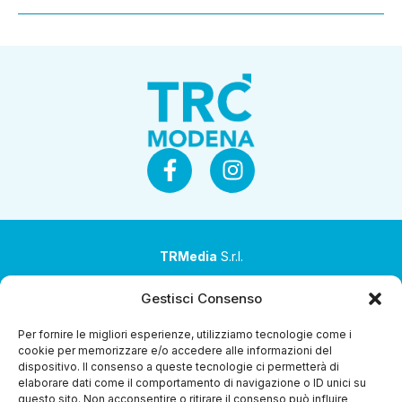
TRMedia
S.r.l.
Società a socio unico
Gestisci Consenso
Società sottoposta ad attività di direzione e
Per fornire le migliori esperienze, utilizziamo tecnologie come i
coordinamento da parte di Coop Alleanza 3.0 Soc. Coop.
cookie per memorizzare e/o accedere alle informazioni del
dispositivo. Il consenso a queste tecnologie ci permetterà di
Sede legale: via Ragazzi del ’99 nr. 51 42124 Reggio Emilia
elaborare dati come il comportamento di navigazione o ID unici su
(RE)
questo sito. Non acconsentire o ritirare il consenso può influire